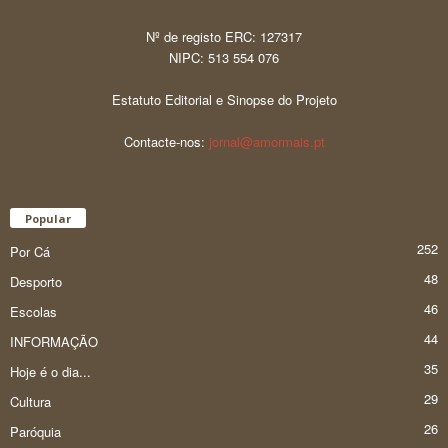
Nº de registo ERC: 127317
NIPC: 513 554 076
Estatuto Editorial e Sinopse do Projeto
Contacte-nos:
jornal@amormais.pt
Popular
252
Por Cá
48
Desporto
46
Escolas
44
INFORMAÇÃO
35
Hoje é o dia...
29
Cultura
26
Paróquia