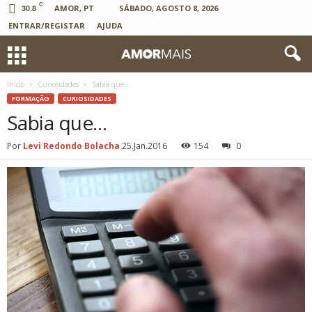
C
30.8
AMOR, PT
SÁBADO, AGOSTO 8, 2026
ENTRAR/REGISTAR
AJUDA
Início
Curiosidades
Sabia que…
FORMAÇÃO
CURIOSIDADES
Sabia que…
Por
Levi Redondo Bolacha
25.Jan.2016
154
0