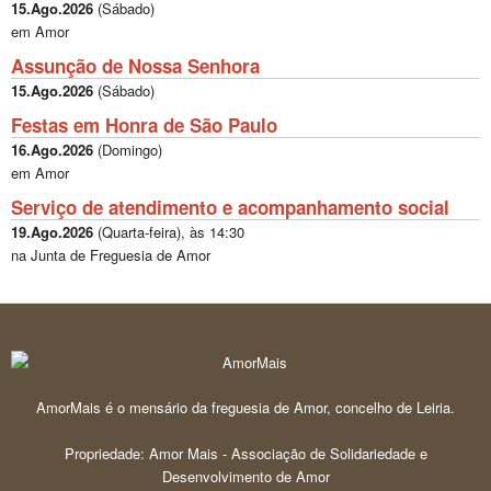
15.Ago.2026
(
Sábado
)
em Amor
Assunção de Nossa Senhora
15.Ago.2026
(
Sábado
)
Festas em Honra de São Paulo
16.Ago.2026
(
Domingo
)
em Amor
Serviço de atendimento e acompanhamento social
19.Ago.2026
(
Quarta-feira
), às
14:30
na Junta de Freguesia de Amor
AmorMais é o mensário da freguesia de Amor, concelho de Leiria.
Propriedade: Amor Mais - Associação de Solidariedade e
Desenvolvimento de Amor