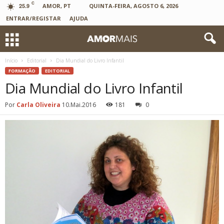
C
25.9
AMOR, PT
QUINTA-FEIRA, AGOSTO 6, 2026
ENTRAR/REGISTAR
AJUDA
Início
Editorial
Dia Mundial do Livro Infantil
FORMAÇÃO
EDITORIAL
Dia Mundial do Livro Infantil
Por
Carla Oliveira
10.Mai.2016
181
0