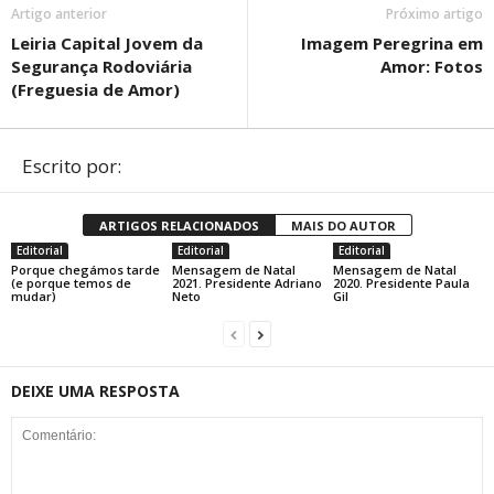
Artigo anterior
Próximo artigo
Leiria Capital Jovem da
Imagem Peregrina em
Segurança Rodoviária
Amor: Fotos
(Freguesia de Amor)
Escrito por:
ARTIGOS RELACIONADOS
MAIS DO AUTOR
Editorial
Editorial
Editorial
Porque chegámos tarde
Mensagem de Natal
Mensagem de Natal
(e porque temos de
2021. Presidente Adriano
2020. Presidente Paula
mudar)
Neto
Gil
DEIXE UMA RESPOSTA