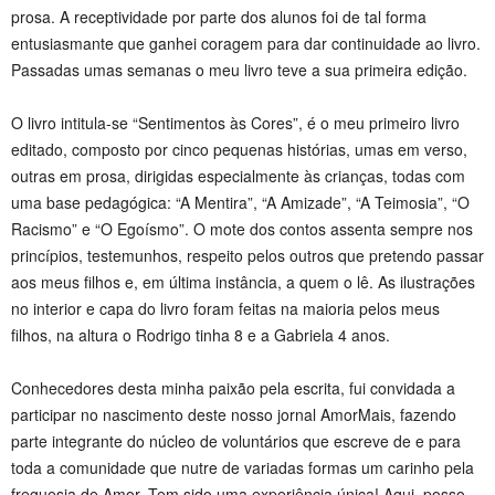
prosa. A receptividade por parte dos alunos foi de tal forma
entusiasmante que ganhei coragem para dar continuidade ao livro.
Passadas umas semanas o meu livro teve a sua primeira edição.
O livro intitula-se “Sentimentos às Cores”, é o meu primeiro livro
editado, composto por cinco pequenas histórias, umas em verso,
outras em prosa, dirigidas especialmente às crianças, todas com
uma base pedagógica: “A Mentira”, “A Amizade”, “A Teimosia”, “O
Racismo” e “O Egoísmo”. O mote dos contos assenta sempre nos
princípios, testemunhos, respeito pelos outros que pretendo passar
aos meus filhos e, em última instância, a quem o lê. As ilustrações
no interior e capa do livro foram feitas na maioria pelos meus
filhos, na altura o Rodrigo tinha 8 e a Gabriela 4 anos.
Conhecedores desta minha paixão pela escrita, fui convidada a
participar no nascimento deste nosso jornal AmorMais, fazendo
parte integrante do núcleo de voluntários que escreve de e para
toda a comunidade que nutre de variadas formas um carinho pela
freguesia de Amor. Tem sido uma experiência única! Aqui, posso