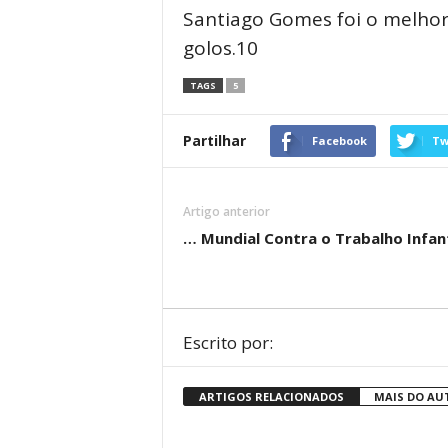
Santiago Gomes foi o melho
golos.10
TAGS
5
Partilhar
Facebook
Tw
Artigo anterior
… Mundial Contra o Trabalho Infant
Escrito por:
ARTIGOS RELACIONADOS
MAIS DO AU