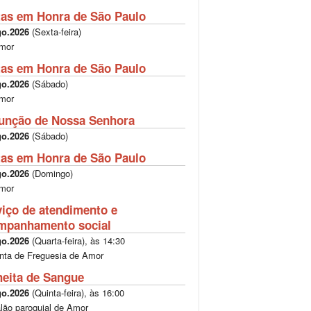
tas em Honra de São Paulo
go.2026
(
Sexta-feira
)
mor
tas em Honra de São Paulo
go.2026
(
Sábado
)
mor
unção de Nossa Senhora
go.2026
(
Sábado
)
tas em Honra de São Paulo
go.2026
(
Domingo
)
mor
viço de atendimento e
mpanhamento social
go.2026
(
Quarta-feira
), às
14:30
nta de Freguesia de Amor
heita de Sangue
go.2026
(
Quinta-feira
), às
16:00
lão paroquial de Amor