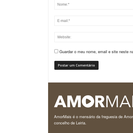
Guardar o meu nome, email e site neste n
AmorMais é o mensário da freguesia de Amor
concelho de Leiria.