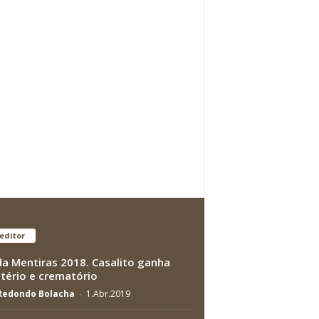
editor
da Mentiras 2018. Casalito ganha
tério e crematório
 Redondo Bolacha
-
1.Abr.2019