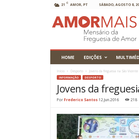
C
21
AMOR, PT
SÁBADO, AGOSTO 8, 20
AmorMais
HOME
EDIÇÕES
MULTIMÉD
Início
Desporto
Jovens da freguesia na São Vicent
INFORMAÇÃO
DESPORTO
Jovens da freguesi
Por
Frederico Santos
12.Jun.2016
218