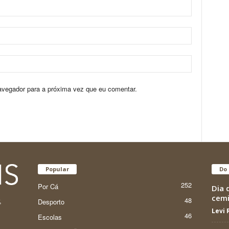
avegador para a próxima vez que eu comentar.
Popular
Do 
252
Por Cá
Dia 
cemi
48
,
Desporto
Levi
46
Escolas