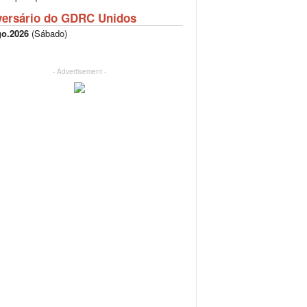
versário do GDRC Unidos
go.2026
(
Sábado
)
- Advertisement -