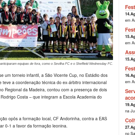
Fes
14.A
em A
Fes
15.A
em A
Ass
15.A
participaram equipas de fora, como o Sevilha FC e o Sheffield Wednesday FC.
Fes
se um torneio infantil, a São Vicente Cup, no Estádio dos
16.A
em A
 teve a coordenação técnica do ex-árbitro internacional
rno Regional da Madeira, contou com a presença de dois
Ser
 Rodrigo Costa – que integram a Escola Academia do
aco
19.A
na Ju
dição opôs a formação local, CF Andorinha, contra a EAS
Col
ar 0-1 a favor da formação leonina.
27.A
no Sa