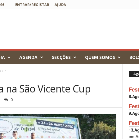
26
ENTRAR/REGISTAR
AJUDA
IA
AGENDA
SECÇÕES
QUEM SOMOS
BOL
e Cup
Ag
a na São Vicente Cup
Fes
8.Ag
0
Fes
9.Ag
Fes
13.A
em A