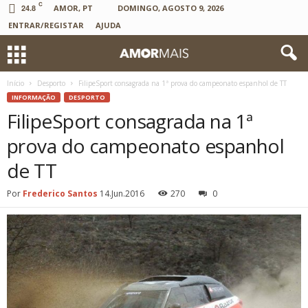
C
24.8
AMOR, PT
DOMINGO, AGOSTO 9, 2026
ENTRAR/REGISTAR
AJUDA
Início
Desporto
FilipeSport consagrada na 1ª prova do campeonato espanhol de TT
INFORMAÇÃO
DESPORTO
FilipeSport consagrada na 1ª
prova do campeonato espanhol
de TT
Por
Frederico Santos
14.Jun.2016
270
0