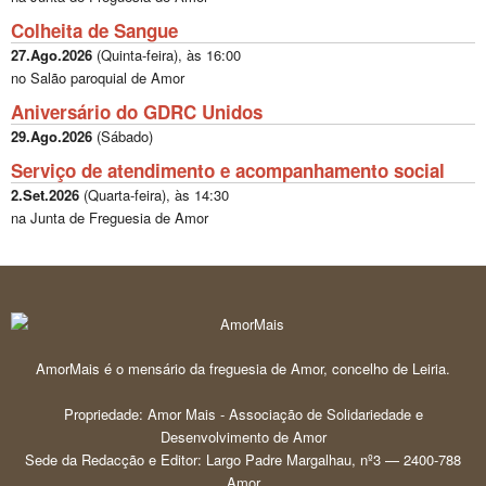
Colheita de Sangue
27.Ago.2026
(
Quinta-feira
), às
16:00
no Salão paroquial de Amor
Aniversário do GDRC Unidos
29.Ago.2026
(
Sábado
)
Serviço de atendimento e acompanhamento social
2.Set.2026
(
Quarta-feira
), às
14:30
na Junta de Freguesia de Amor
AmorMais é o mensário da freguesia de Amor, concelho de Leiria.
Propriedade: Amor Mais - Associação de Solidariedade e
Desenvolvimento de Amor
Sede da Redacção e Editor: Largo Padre Margalhau, nº3 — 2400-788
Amor