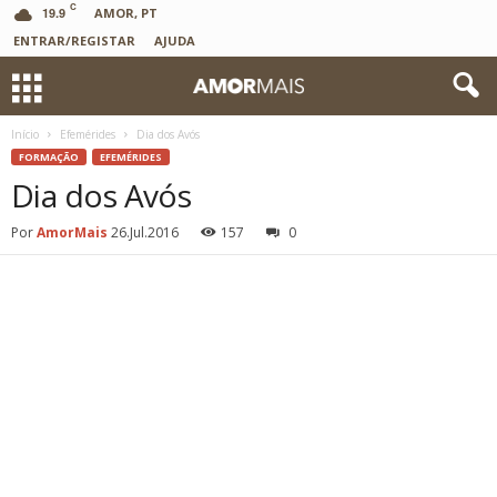
C
19.9
AMOR, PT
ENTRAR/REGISTAR
AJUDA
Início
Efemérides
Dia dos Avós
FORMAÇÃO
EFEMÉRIDES
Dia dos Avós
Por
AmorMais
26.Jul.2016
157
0