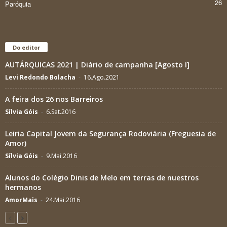
26
Paróquia
Do editor
AUTÁRQUICAS 2021 | Diário de campanha [Agosto I]
Levi Redondo Bolacha
-
16.Ago.2021
A feira dos 26 nos Barreiros
Sílvia Góis
-
6.Set.2016
Leiria Capital Jovem da Segurança Rodoviária (Freguesia de
Amor)
Sílvia Góis
-
9.Mai.2016
Alunos do Colégio Dinis de Melo em terras de nuestros
hermanos
AmorMais
-
24.Mai.2016