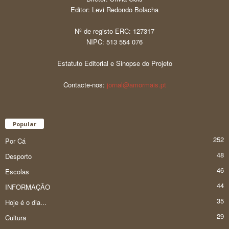
Editor: Levi Redondo Bolacha
Nº de registo ERC: 127317
NIPC: 513 554 076
Estatuto Editorial e Sinopse do Projeto
Contacte-nos:
jornal@amormais.pt
Popular
252
Por Cá
48
Desporto
46
Escolas
44
INFORMAÇÃO
35
Hoje é o dia...
29
Cultura