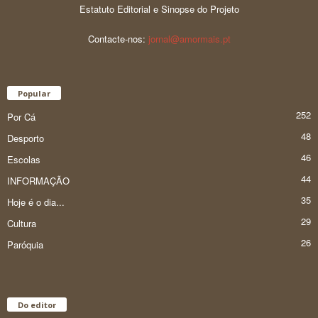
Estatuto Editorial e Sinopse do Projeto
Contacte-nos:
jornal@amormais.pt
Popular
252
Por Cá
48
Desporto
46
Escolas
44
INFORMAÇÃO
35
Hoje é o dia...
29
Cultura
26
Paróquia
Do editor