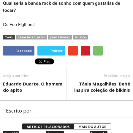
Qual seria a banda rock de sonho com quem gostarias de
tocar?
Os Foo Figthers!
TAGS
CASAL DOS CLAROS
JOÃO FADIGAS
MÚSICA
Facebook
Twitter
Artigo anterior
Próximo artigo
Eduardo Duarte. O homem
Tânia Magalhães. Bebé
do apito
inspira coleção de bikinis
Escrito por:
ARTIGOS RELACIONADOS
MAIS DO AUTOR