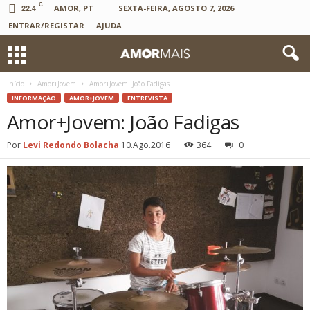
C
22.4
AMOR, PT
SEXTA-FEIRA, AGOSTO 7, 2026
ENTRAR/REGISTAR
AJUDA
Início
Amor+Jovem
Amor+Jovem: João Fadigas
INFORMAÇÃO
AMOR+JOVEM
ENTREVISTA
Amor+Jovem: João Fadigas
Por
Levi Redondo Bolacha
10.Ago.2016
364
0