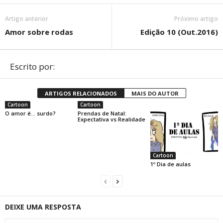
Artigo anterior
Próximo artigo
Amor sobre rodas
Edição 10 (Out.2016)
Escrito por:
ARTIGOS RELACIONADOS
MAIS DO AUTOR
Cartoon
Cartoon
O amor é… surdo?
Prendas de Natal:
Expectativa vs Realidade
Cartoon
1º Dia de aulas
DEIXE UMA RESPOSTA