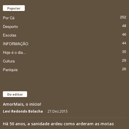
Popular
252
Por Cá
48
Desporto
46
Escolas
44
INFORMAÇÃO
35
Hoje é o dia...
29
Cultura
26
Paróquia
Do editor
AmorMais, o início!
Levi Redondo Bolacha
-
27.Dez.2015
Há 50 anos, a sanidade ardeu como arderam as motas