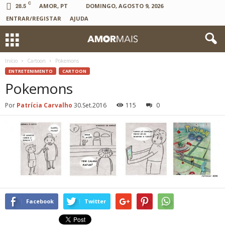
C
28.5
AMOR, PT
DOMINGO, AGOSTO 9, 2026
ENTRAR/REGISTAR
AJUDA
Início
Cartoon
Pokemons
ENTRETENIMENTO
CARTOON
Pokemons
Por
Patrícia Carvalho
30.Set.2016
115
0
Facebook
Twitter