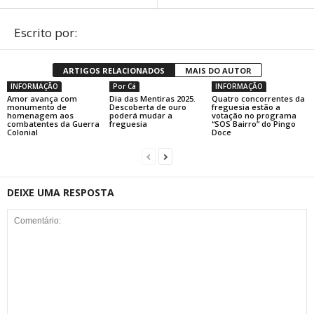
Escrito por:
ARTIGOS RELACIONADOS
MAIS DO AUTOR
INFORMAÇÃO
Por Cá
INFORMAÇÃO
Amor avança com
Dia das Mentiras 2025.
Quatro concorrentes da
monumento de
Descoberta de ouro
freguesia estão a
homenagem aos
poderá mudar a
votação no programa
combatentes da Guerra
freguesia
“SOS Bairro” do Pingo
Colonial
Doce
DEIXE UMA RESPOSTA