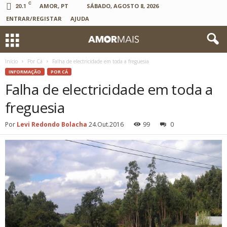
C
20.1
AMOR, PT
SÁBADO, AGOSTO 8, 2026
ENTRAR/REGISTAR
AJUDA
Início
Por Cá
Falha de electricidade em toda a freguesia
INFORMAÇÃO
POR CÁ
Falha de electricidade em toda a
freguesia
Por
Levi Redondo Bolacha
24.Out.2016
99
0