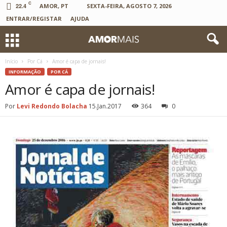
C
22.4
AMOR, PT
SEXTA-FEIRA, AGOSTO 7, 2026
ENTRAR/REGISTAR
AJUDA
Início
Por Cá
Amor é capa de jornais!
INFORMAÇÃO
POR CÁ
Amor é capa de jornais!
Por
Levi Redondo Bolacha
15.Jan.2017
364
0