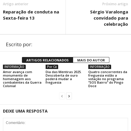
Artigo anterior
Próximo artigo
Reparação de conduta na
Sérgio Varalonga
Sexta-feira 13
convidado para
celebração
Escrito por:
ARTIGOS RELACIONADOS
MAIS DO AUTOR
INFORMAÇÃO
Por Cá
INFORMAÇÃO
Amor avança com
Dia das Mentiras 2025.
Quatro concorrentes da
monumento de
Descoberta de ouro
freguesia estão a
homenagem aos
poderá mudar a
votação no programa
combatentes da Guerra
freguesia
“SOS Bairro” do Pingo
Colonial
Doce
DEIXE UMA RESPOSTA