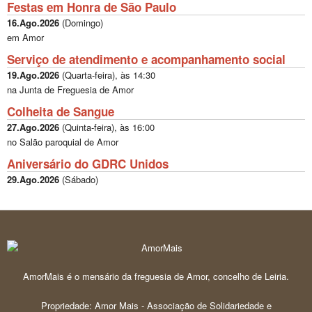
Festas em Honra de São Paulo
16.Ago.2026
(
Domingo
)
em Amor
Serviço de atendimento e acompanhamento social
19.Ago.2026
(
Quarta-feira
), às
14:30
na Junta de Freguesia de Amor
Colheita de Sangue
27.Ago.2026
(
Quinta-feira
), às
16:00
no Salão paroquial de Amor
Aniversário do GDRC Unidos
29.Ago.2026
(
Sábado
)
AmorMais é o mensário da freguesia de Amor, concelho de Leiria.
Propriedade: Amor Mais - Associação de Solidariedade e