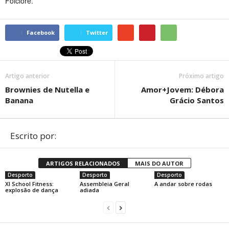
Folclore.
Facebook
Twitter
Artigo anterior
Próximo artigo
Brownies de Nutella e
Amor+Jovem: Débora
Banana
Grácio Santos
Escrito por:
ARTIGOS RELACIONADOS
MAIS DO AUTOR
Desporto
Desporto
Desporto
XI School Fitness:
Assembleia Geral
A andar sobre rodas
explosão de dança
adiada