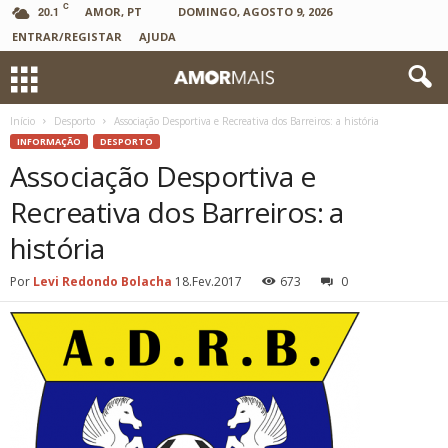
C
20.1
AMOR, PT
DOMINGO, AGOSTO 9, 2026
ENTRAR/REGISTAR
AJUDA
Início
Desporto
Associação Desportiva e Recreativa dos Barreiros: a história
INFORMAÇÃO
DESPORTO
Associação Desportiva e
Recreativa dos Barreiros: a
história
Por
Levi Redondo Bolacha
18.Fev.2017
673
0