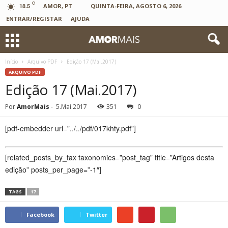
C
18.5
AMOR, PT
QUINTA-FEIRA, AGOSTO 6, 2026
ENTRAR/REGISTAR
AJUDA
Início
Arquivo PDF
Edição 17 (Mai.2017)
ARQUIVO PDF
Edição 17 (Mai.2017)
Por
AmorMais
-
5.Mai.2017
351
0
[pdf-embedder url=”../../pdf/017khty.pdf”]
[related_posts_by_tax taxonomies=”post_tag” title=”Artigos desta
edição” posts_per_page=”-1″]
TAGS
17
Facebook
Twitter