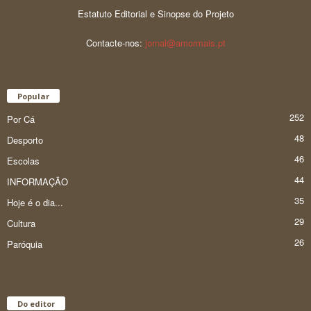
Estatuto Editorial e Sinopse do Projeto
Contacte-nos:
jornal@amormais.pt
Popular
252
Por Cá
48
Desporto
46
Escolas
44
INFORMAÇÃO
35
Hoje é o dia...
29
Cultura
26
Paróquia
Do editor