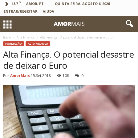
C
18.7
AMOR, PT
QUINTA-FEIRA, AGOSTO 6, 2026
ENTRAR/REGISTAR
AJUDA
Início
Alta Finança
Alta Finança. O potencial desastre de deixar o Euro
FORMAÇÃO
ALTA FINANÇA
Alta Finança. O potencial desastre
de deixar o Euro
Por
AmorMais
15.Set.2018
108
0