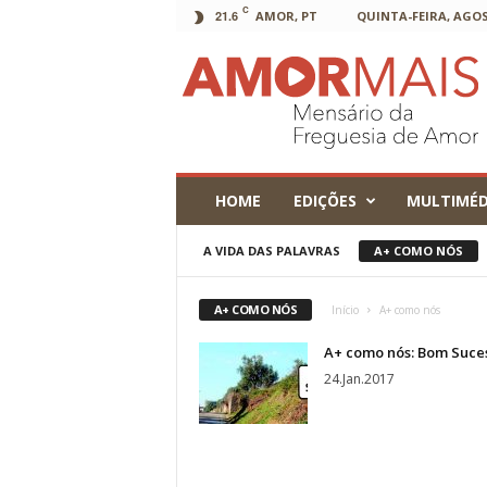
C
21.6
AMOR, PT
QUINTA-FEIRA, AGOS
AmorMais
HOME
EDIÇÕES
MULTIMÉD
A VIDA DAS PALAVRAS
A+ COMO NÓS
A+ COMO NÓS
Início
A+ como nós
A+ como nós: Bom Suce
24.Jan.2017