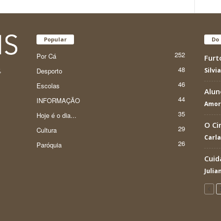
Popular
Do 
252
Por Cá
Furt
48
,
Desporto
Silvi
46
Escolas
Alun
44
INFORMAÇÃO
Amor
35
Hoje é o dia...
O Ci
29
Cultura
Carla
26
Paróquia
Cuid
Julia