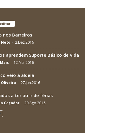
editor
o nos Barreiros
a Neto
-
2.Dez.2016
os aprendem Suporte Básico de Vida
Mais
-
12.Mai.2016
rco veio à aldeia
 Oliveira
-
27.Jun.2016
ados a ter ao ir de férias
na Caçador
-
20.Ago.2016