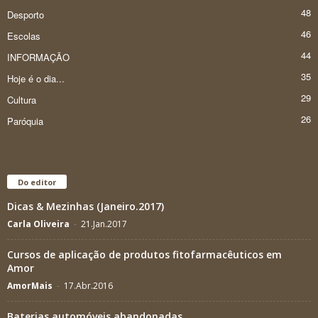
48
Desporto
46
Escolas
44
INFORMAÇÃO
35
Hoje é o dia...
29
Cultura
26
Paróquia
Do editor
Dicas & Mezinhas (Janeiro.2017)
Carla Oliveira
-
21.Jan.2017
Cursos de aplicação de produtos fitofarmacêuticos em
Amor
AmorMais
-
17.Abr.2016
Baterias automóveis abandonadas