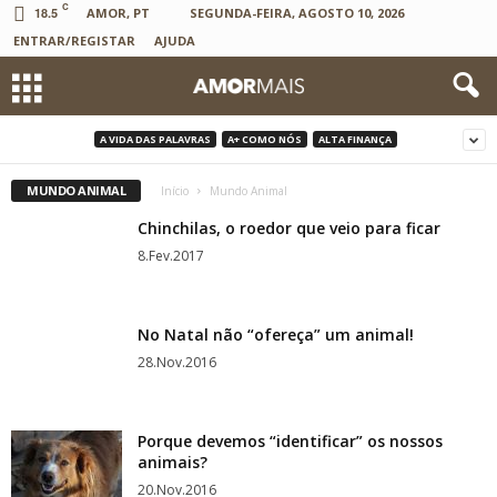
C
18.5
AMOR, PT
SEGUNDA-FEIRA, AGOSTO 10, 2026
ENTRAR/REGISTAR
AJUDA
A VIDA DAS PALAVRAS
A+ COMO NÓS
ALTA FINANÇA
MUNDO ANIMAL
Início
Mundo Animal
Chinchilas, o roedor que veio para ficar
8.Fev.2017
No Natal não “ofereça” um animal!
28.Nov.2016
Porque devemos “identificar” os nossos
animais?
20.Nov.2016