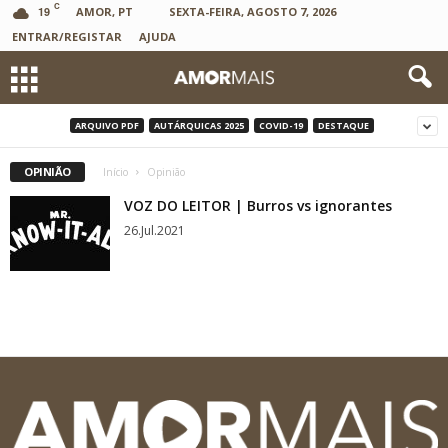
C
19
AMOR, PT
SEXTA-FEIRA, AGOSTO 7, 2026
ENTRAR/REGISTAR
AJUDA
ARQUIVO PDF
AUTÁRQUICAS 2025
COVID-19
DESTAQUE
OPINIÃO
Início
Opinião
VOZ DO LEITOR | Burros vs ignorantes
26.Jul.2021