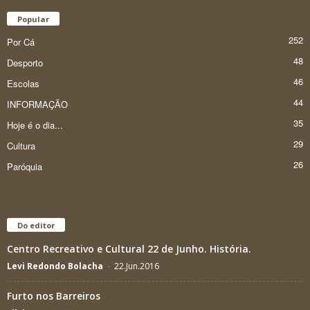
Popular
252
Por Cá
48
Desporto
46
Escolas
44
INFORMAÇÃO
35
Hoje é o dia...
29
Cultura
26
Paróquia
Do editor
Centro Recreativo e Cultural 22 de Junho. História.
Levi Redondo Bolacha
-
22.Jun.2016
Furto nos Barreiros