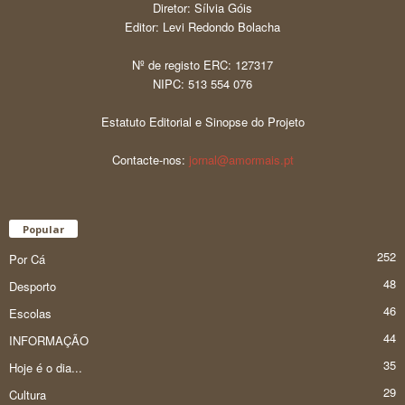
Diretor: Sílvia Góis
Editor: Levi Redondo Bolacha
Nº de registo ERC: 127317
NIPC: 513 554 076
Estatuto Editorial e Sinopse do Projeto
Contacte-nos:
jornal@amormais.pt
Popular
252
Por Cá
48
Desporto
46
Escolas
44
INFORMAÇÃO
35
Hoje é o dia...
29
Cultura