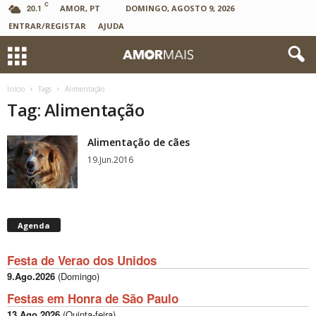
C
20.1
AMOR, PT
DOMINGO, AGOSTO 9, 2026
ENTRAR/REGISTAR
AJUDA
Início
Tags
Alimentação
Tag: Alimentação
Alimentação de cães
19.Jun.2016
Agenda
Festa de Verao dos Unidos
9.Ago.2026
(
Domingo
)
Festas em Honra de São Paulo
13.Ago.2026
(
Quinta-feira
)