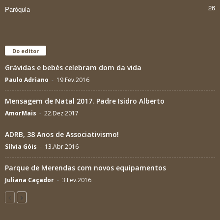
26
Paróquia
Do editor
Grávidas e bebés celebram dom da vida
Paulo Adriano
-
19.Fev.2016
Mensagem de Natal 2017. Padre Isidro Alberto
AmorMais
-
22.Dez.2017
ADRB, 38 Anos de Associativismo!
Sílvia Góis
-
13.Abr.2016
Parque de Merendas com novos equipamentos
Juliana Caçador
-
3.Fev.2016