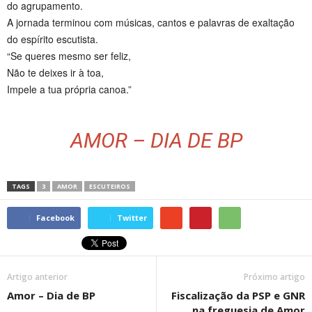
do agrupamento.
A jornada terminou com músicas, cantos e palavras de exaltação
do espírito escutista.
“Se queres mesmo ser feliz,
Não te deixes ir à toa,
Impele a tua própria canoa.”
AMOR – DIA DE BP
TAGS
3
AMOR
ESCUTEIROS
Facebook
Twitter
Artigo anterior
Próximo artigo
Amor – Dia de BP
Fiscalização da PSP e GNR
na freguesia de Amor