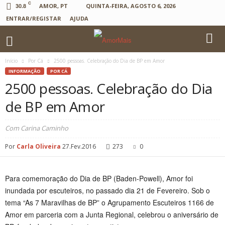
C
30.8
AMOR, PT
QUINTA-FEIRA, AGOSTO 6, 2026
ENTRAR/REGISTAR
AJUDA
Início
Por Cá
2500 pessoas. Celebração do Dia de BP em Amor
INFORMAÇÃO
POR CÁ
2500 pessoas. Celebração do Dia
de BP em Amor
Com Carina Caminho
Por
Carla Oliveira
27.Fev.2016
273
0
Para comemoração do Dia de BP (Baden-Powell), Amor foi
inundada por escuteiros, no passado dia 21 de Fevereiro. Sob o
tema “As 7 Maravilhas de BP” o Agrupamento Escuteiros 1166 de
Amor em parceria com a Junta Regional, celebrou o aniversário de