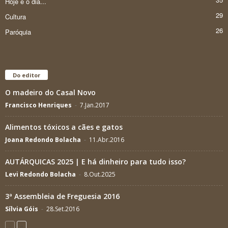
Hoje é o dia...
29
Cultura
26
Paróquia
Do editor
O madeiro do Casal Novo
Francisco Henriques
-
7.Jan.2017
Alimentos tóxicos a cães e gatos
Joana Redondo Bolacha
-
11.Abr.2016
AUTÁRQUICAS 2025 | E há dinheiro para tudo isso?
Levi Redondo Bolacha
-
8.Out.2025
3ª Assembleia de Freguesia 2016
Sílvia Góis
-
28.Set.2016