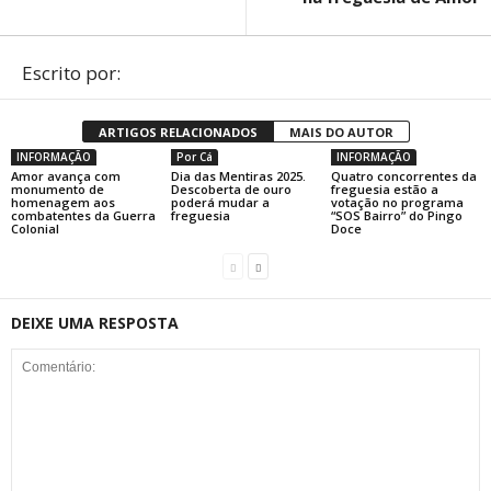
Escrito por:
ARTIGOS RELACIONADOS
MAIS DO AUTOR
INFORMAÇÃO
Por Cá
INFORMAÇÃO
Amor avança com
Dia das Mentiras 2025.
Quatro concorrentes da
monumento de
Descoberta de ouro
freguesia estão a
homenagem aos
poderá mudar a
votação no programa
combatentes da Guerra
freguesia
“SOS Bairro” do Pingo
Colonial
Doce
DEIXE UMA RESPOSTA