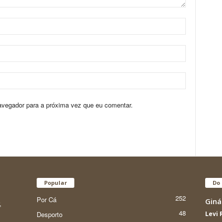
avegador para a próxima vez que eu comentar.
Popular
Do 
252
Por Cá
Giná
,
48
Desporto
Levi