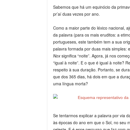
Sabemos que há um equinócio da primaver
pr’aí duas vezes por ano.
Como a maior parte do léxico nacional, 
da palavra (para os mais eruditos: a eti
portugueses, este também tem a sua ori
palavra formada por duas mais simples: e
Nox
significa “noite”. Agora, já nos começ
“igual à noite”. E o que é igual à noite? 
respeito à sua duração. Portanto, se dura
que dos 365 dias, há dois em que a duraç
uma língua morta?
Se tentarmos explicar a palavra por via 
às épocas do ano em que o Sol, no seu m
celeste. E é esse percurso que faz com q