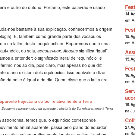
Fes
a e outro do outono. Portanto, este palavrão é usado
14.A
em A
Fes
ajuda-nos bastante à sua explicação, conhecermos a origem
mologia). E, também como grande parte dos vocábulos
15.A
em A
gem no latim, desta: aequinoctium. Reparemos que é uma
qui+nócio, ou seja,
aequus
+
nox
.
Aequus
significa “igual”.
Ass
amos a entender: o significado literal de “equinócio” é
15.A
Referimo-nos ao dia, pois claro, mas apenas no que diz
Fes
nte o ano existem dois equinócios, isso equivale a dizer
16.A
ão da noite é igual à do dia. Quem disse que o latim era
em A
Ser
aco
19.A
Esquema representativo da aparente trajectória do Sol relativamente à Terra
na Ju
Col
da astronomia, temos que, o equinócio corresponde
27.A
ovimento anual aparente, passa pelo plano do equador
no Sa
ue os dias sejam praticamente iguais às noites. Também