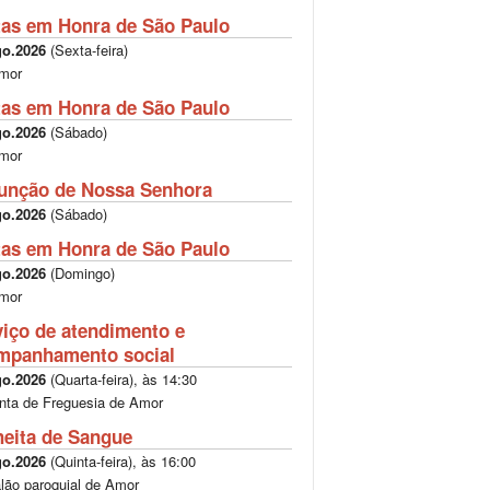
tas em Honra de São Paulo
go.2026
(
Sexta-feira
)
mor
tas em Honra de São Paulo
go.2026
(
Sábado
)
mor
unção de Nossa Senhora
go.2026
(
Sábado
)
tas em Honra de São Paulo
go.2026
(
Domingo
)
mor
viço de atendimento e
mpanhamento social
go.2026
(
Quarta-feira
), às
14:30
nta de Freguesia de Amor
heita de Sangue
go.2026
(
Quinta-feira
), às
16:00
lão paroquial de Amor