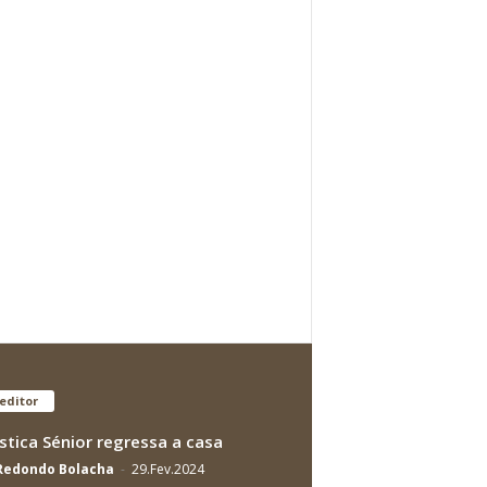
editor
stica Sénior regressa a casa
 Redondo Bolacha
-
29.Fev.2024