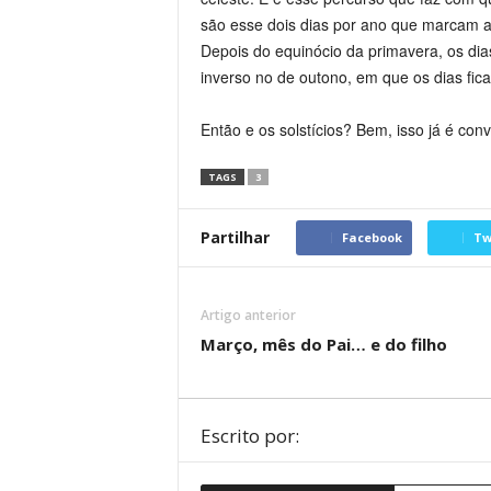
são esse dois dias por ano que marcam a
Depois do equinócio da primavera, os di
inverso no de outono, em que os dias fic
Então e os solstícios? Bem, isso já é con
TAGS
3
Partilhar
Facebook
Tw
Artigo anterior
Março, mês do Pai… e do filho
Escrito por: