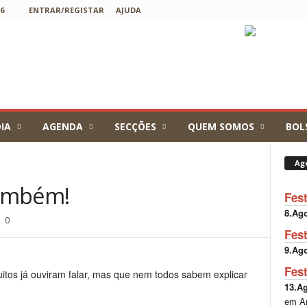
6
ENTRAR/REGISTAR
AJUDA
IA
AGENDA
SECÇÕES
QUEM SOMOS
BOL
Ag
também!
Fes
8.Ag
0
Fes
9.Ag
Fes
itos já ouviram falar, mas que nem todos sabem explicar
13.A
em A