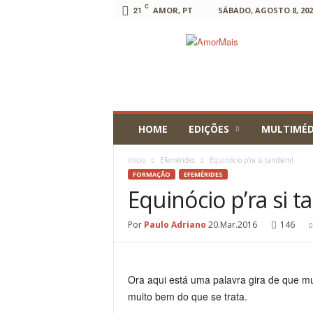
C
21
AMOR, PT
SÁBADO, AGOSTO 8, 202
AmorMais
HOME
EDIÇÕES
MULTIMÉD
Início
Efemérides
Equinócio p’ra si também!
FORMAÇÃO
EFEMÉRIDES
Equinócio p’ra si 
Por
Paulo Adriano
20.Mar.2016
146
Ora aqui está uma palavra gira de que mu
muito bem do que se trata.