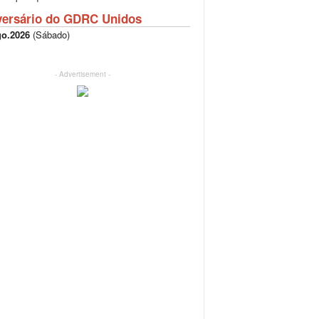
versário do GDRC Unidos
go.2026
(
Sábado
)
- Advertisement -