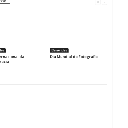
TOR
des
Efemérides
ernacional da
Dia Mundial da Fotografia
racia