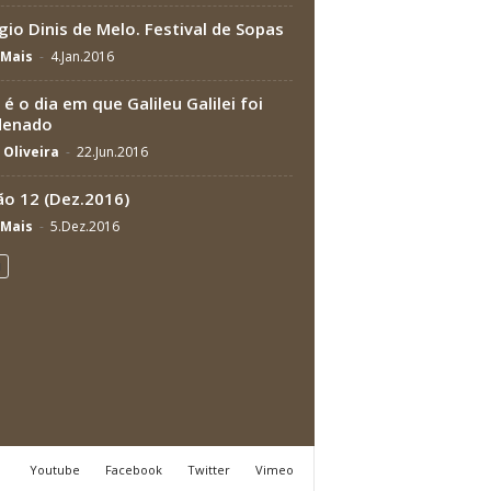
gio Dinis de Melo. Festival de Sopas
Mais
-
4.Jan.2016
 é o dia em que Galileu Galilei foi
denado
 Oliveira
-
22.Jun.2016
ão 12 (Dez.2016)
Mais
-
5.Dez.2016
Youtube
Facebook
Twitter
Vimeo