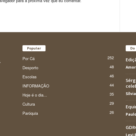
avegador para a próxima vez que eu comentar.
Popular
Do 
252
Por Cá
Ediç
,
48
Desporto
Amor
46
Escolas
Sérg
44
INFORMAÇÃO
cele
35
Sílvi
Hoje é o dia...
29
Cultura
Equi
26
Paróquia
Paulo
GDRC
Levi