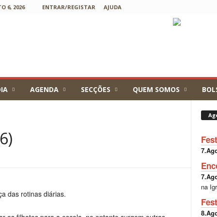
 6, 2026
ENTRAR/REGISTAR
AJUDA
IA
AGENDA
SECÇÕES
QUEM SOMOS
BOL
Ag
6)
Fes
7.Ag
Enc
7.Ag
na Ig
 das rotinas diárias.
Fes
8.Ag