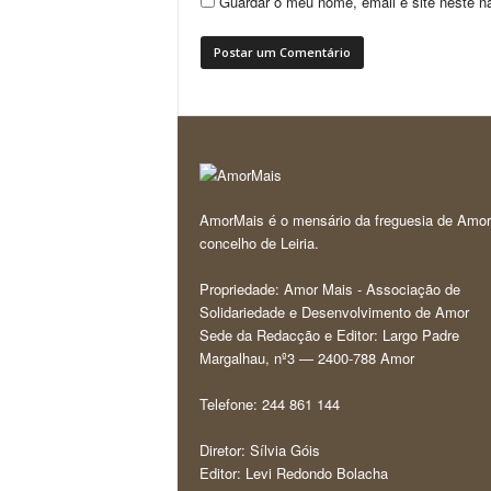
Guardar o meu nome, email e site neste n
AmorMais é o mensário da freguesia de Amor
concelho de Leiria.
Propriedade: Amor Mais - Associação de
Solidariedade e Desenvolvimento de Amor
Sede da Redacção e Editor: Largo Padre
Margalhau, nº3 — 2400-788 Amor
Telefone: 244 861 144
Diretor: Sílvia Góis
Editor: Levi Redondo Bolacha