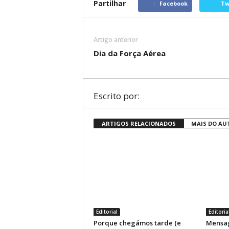
Partilhar
Facebook
Tw
Artigo anterior
Dia da Força Aérea
Escrito por:
ARTIGOS RELACIONADOS
MAIS DO AU
Editorial
Editoria
Porque chegámos tarde (e
Mensag