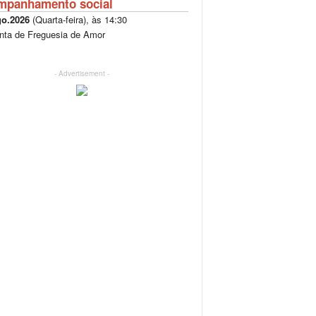
mpanhamento social
go.2026
(
Quarta-feira
), às
14:30
nta de Freguesia de Amor
- Advertisement -