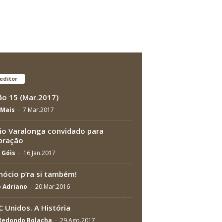
editor
ão 15 (Mar.2017)
Mais
-
7.Mar.2017
io Varalonga convidado para
bração
a Góis
-
16.Jan.2017
nócio p’ra si também!
 Adriano
-
20.Mar.2016
 Unidos. A História
 Redondo Bolacha
-
29.Ago.2017