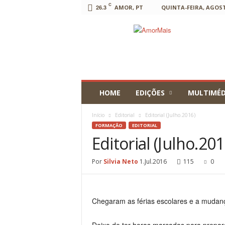
C
26.3
AMOR, PT
QUINTA-FEIRA, AGOSTO
AmorMais
HOME
EDIÇÕES
MULTIMÉD
Início
Editorial
Editorial (Julho.2016)
FORMAÇÃO
EDITORIAL
Editorial (Julho.201
Por
Silvia Neto
1.Jul.2016
115
0
Chegaram as férias escolares e a mudança