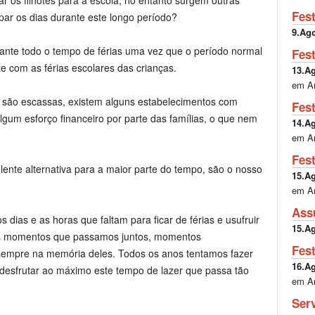
r os filhotes para a escola, no entanto surgem outras
Fes
ar os dias durante este longo período?
9.Ag
nte todo o tempo de férias uma vez que o período normal
Fes
e com as férias escolares das crianças.
13.A
em A
ias são escassas, existem alguns estabelecimentos com
Fes
lgum esforço financeiro por parte das famílias, o que nem
14.A
em A
Fes
lente alternativa para a maior parte do tempo, são o nosso
15.A
em A
Ass
 dias e as horas que faltam para ficar de férias e usufruir
15.A
ons momentos que passamos juntos, momentos
Fes
 sempre na memória deles. Todos os anos tentamos fazer
16.A
 desfrutar ao máximo este tempo de lazer que passa tão
em A
Ser