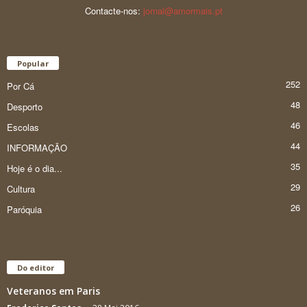
Contacte-nos:
jornal@amormais.pt
Popular
252
Por Cá
48
Desporto
46
Escolas
44
INFORMAÇÃO
35
Hoje é o dia...
29
Cultura
26
Paróquia
Do editor
Veteranos em Paris