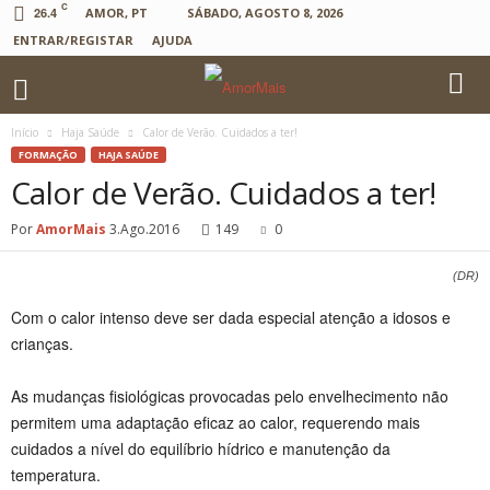
C
26.4
AMOR, PT
SÁBADO, AGOSTO 8, 2026
ENTRAR/REGISTAR
AJUDA
Início
Haja Saúde
Calor de Verão. Cuidados a ter!
FORMAÇÃO
HAJA SAÚDE
Calor de Verão. Cuidados a ter!
Por
AmorMais
3.Ago.2016
149
0
(DR)
Com o calor intenso deve ser dada especial atenção a idosos e
crianças.
As mudanças fisiológicas provocadas pelo envelhecimento não
permitem uma adaptação eficaz ao calor, requerendo mais
cuidados a nível do equilíbrio hídrico e manutenção da
temperatura.