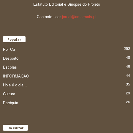
Estatuto Editorial e Sinopse do Projeto
Contacte-nos:
jornal@amormais.pt
Popular
252
Por Cá
48
Desporto
46
Escolas
44
INFORMAÇÃO
35
Hoje é o dia...
29
Cultura
26
Paróquia
Do editor