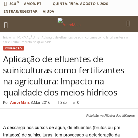
C
30.8
AMOR, PT
QUINTA-FEIRA, AGOSTO 6, 2026
ENTRAR/REGISTAR
AJUDA
Início
FORMAÇÃO
Aplicação de efluentes de suiniculturas como fertilizantes na
agricultura: Impacto na qualidade...
FORMAÇÃO
Aplicação de efluentes de
suiniculturas como fertilizantes
na agricultura: Impacto na
qualidade dos meios hídricos
Por
AmorMais
3.Mar.2016
385
0
Poluição na Ribeira dos Milagres
A descarga nos cursos de água, de efluentes (brutos ou pré-
tratados) de suiniculturas, tem provocado a deterioração da