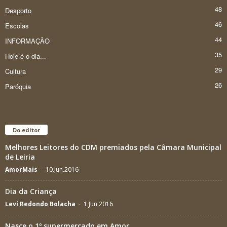
48
Desporto
46
Escolas
44
INFORMAÇÃO
35
Hoje é o dia...
29
Cultura
26
Paróquia
Do editor
Melhores Leitores do CDM premiados pela Câmara Municipal
de Leiria
AmorMais
-
10.Jun.2016
Dia da Criança
Levi Redondo Bolacha
-
1.Jun.2016
Nasce o 1º supermercado em Amor