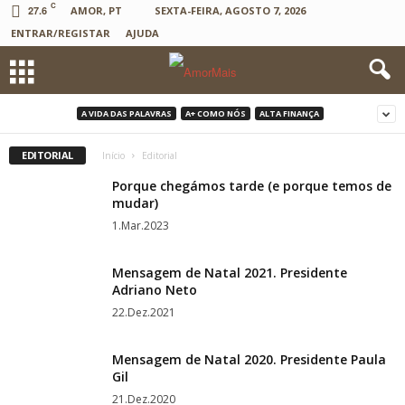
C
27.6
AMOR, PT
SEXTA-FEIRA, AGOSTO 7, 2026
ENTRAR/REGISTAR
AJUDA
A VIDA DAS PALAVRAS
A+ COMO NÓS
ALTA FINANÇA
EDITORIAL
Início
Editorial
Porque chegámos tarde (e porque temos de
mudar)
1.Mar.2023
Mensagem de Natal 2021. Presidente
Adriano Neto
22.Dez.2021
Mensagem de Natal 2020. Presidente Paula
Gil
21.Dez.2020