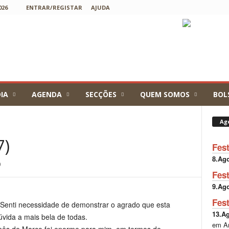
026
ENTRAR/REGISTAR
AJUDA
IA
AGENDA
SECÇÕES
QUEM SOMOS
BOL
Ag
7)
Fes
8.Ag
0
Fes
9.Ag
Fes
 Senti necessidade de demonstrar o agrado que esta
13.A
vida a mais bela de todas.
em A