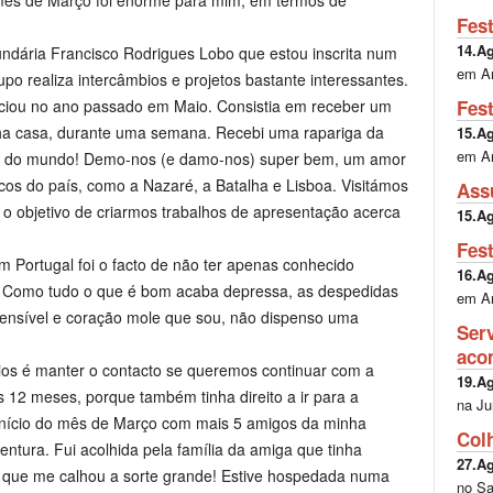
 mês de Março foi enorme para mim, em termos de
Fes
14.A
undária Francisco Rodrigues Lobo que estou inscrita num
em A
o realiza intercâmbios e projetos bastante interessantes.
Fes
niciou no ano passado em Maio. Consistia em receber um
nha casa, durante uma semana. Recebi uma rapariga da
15.A
em A
te do mundo! Demo-nos (e damo-nos) super bem, um amor
icos do país, como a Nazaré, a Batalha e Lisboa. Visitámos
Ass
 o objetivo de criarmos trabalhos de apresentação acerca
15.A
Fes
m Portugal foi o facto de não ter apenas conhecido
16.A
. Como tudo o que é bom acaba depressa, as despedidas
em A
 sensível e coração mole que sou, não dispenso uma
Ser
aco
bios é manter o contacto se queremos continuar com a
19.A
s 12 meses, porque também tinha direito a ir para a
na Ju
início do mês de Março com mais 5 amigos da minha
Col
ntura. Fui acolhida pela família da amiga que tinha
27.A
r que me calhou a sorte grande! Estive hospedada numa
no Sa