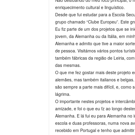
Não destoando do meu foco principal, o
enriquecimento cultural e linguístico.
Desde que fui estudar para a Escola Sec
grupo chamado “Clube Europeu”. Este grup
Eu fiz parte de um dos projetos que se i
jovem, da Alemanha ou da Itália, em mi
Alemanha e admito que tive a maior sor
de pessoa. Visitámos vários pontos turíst
também fábricas da região de Leiria, com
das mesmas.
O que me fez gostar mais deste projeto e
alemães, mas também italianos e belgas
são sempre a parte mais difícil, e, como
lágrima.
O importante nestes projetos e intercâm
amizade, e foi o que eu fz ao longo deste
Alemanha. E lá fui eu para Alemanha no 
escola e duas professoras, numa nova ave
recebido em Portugal e tenho que admiti