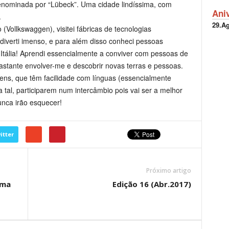
nominada por “Lübeck”. Uma cidade lindíssima, com
Ani
.
29.A
 (Vollkswaggen), visitei fábricas de tecnologias
iverti imenso, e para além disso conheci pessoas
 Itália! Aprendi essencialmente a conviver com pessoas de
astante envolver-me e descobrir novas terras e pessoas.
ns, que têm facilidade com línguas (essencialmente
a tal, participarem num intercâmbio pois vai ser a melhor
unca irão esquecer!
itter
Próximo artigo
ima
Edição 16 (Abr.2017)