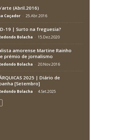
’arte (Abril.2016)
na Caçador
-
25.Abr.2016
D-19 | Surto na freguesia?
 Redondo Bolacha
-
15.Dez.2020
alista amorense Martine Rainho
e prémio de jornalismo
 Redondo Bolacha
-
20.Nov.2016
RQUICAS 2025 | Diário de
anha [Setembro]
 Redondo Bolacha
-
4.Set.2025