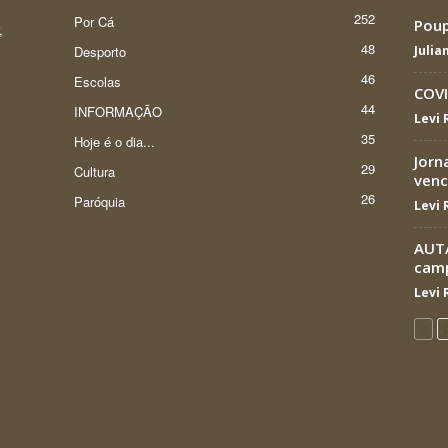
252
Por Cá
Poup
,
48
Desporto
Julia
46
Escolas
COVI
44
INFORMAÇÃO
Levi
35
Hoje é o dia...
Jorn
29
Cultura
venc
26
Paróquia
Levi
AUTÁ
camp
Levi