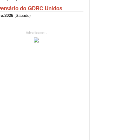
versário do GDRC Unidos
go.2026
(
Sábado
)
- Advertisement -