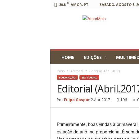
C
30.8
AMOR, PT
SÁBADO, AGOSTO 8, 2
AmorMais
HOME
EDIÇÕES
MULTIMÉD
Início
Editorial
Editorial (Abril.2017)
FORMAÇÃO
EDITORIAL
Editorial (Abril.201
Por
Filipa Gaspar
2.Abr.2017
196
Primeiramente, boas vindas à primavera!
estação do ano me proporciona. É sem dú