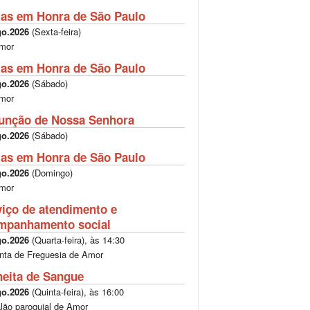
tas em Honra de São Paulo
go.2026
(
Sexta-feira
)
mor
tas em Honra de São Paulo
go.2026
(
Sábado
)
mor
unção de Nossa Senhora
go.2026
(
Sábado
)
tas em Honra de São Paulo
go.2026
(
Domingo
)
mor
viço de atendimento e
mpanhamento social
go.2026
(
Quarta-feira
), às
14:30
nta de Freguesia de Amor
heita de Sangue
go.2026
(
Quinta-feira
), às
16:00
lão paroquial de Amor