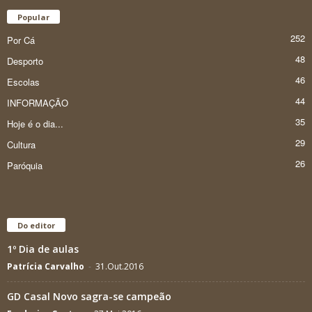
Popular
252
Por Cá
48
Desporto
46
Escolas
44
INFORMAÇÃO
35
Hoje é o dia...
29
Cultura
26
Paróquia
Do editor
1º Dia de aulas
Patrícia Carvalho
-
31.Out.2016
GD Casal Novo sagra-se campeão