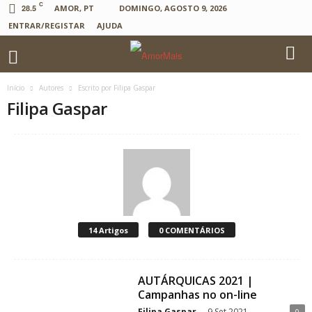
C
28.5
AMOR, PT
DOMINGO, AGOSTO 9, 2026
ENTRAR/REGISTAR
AJUDA
Início
Autores
Escrito por Filipa Gaspar
Filipa Gaspar
14 Artigos
0 COMENTÁRIOS
AUTÁRQUICAS 2021 |
Campanhas no on-line
Filipa Gaspar
-
9.Set.2021
0