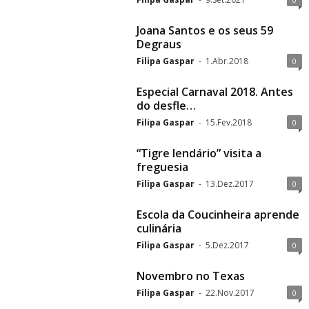
Joana Santos e os seus 59
Degraus
Filipa Gaspar
-
1.Abr.2018
0
Especial Carnaval 2018. Antes
do desfle…
Filipa Gaspar
-
15.Fev.2018
0
“Tigre lendário” visita a
freguesia
Filipa Gaspar
-
13.Dez.2017
0
Escola da Coucinheira aprende
culinária
Filipa Gaspar
-
5.Dez.2017
0
Novembro no Texas
Filipa Gaspar
-
22.Nov.2017
0