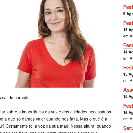
Fes
9.Ag
Fes
13.A
em A
Fes
14.A
em A
Fes
15.A
em A
Ass
15.A
s sai do coração
Fes
rtar sobre a importância da voz e dos cuidados necessários
16.A
em A
oso a que só damos valor quando nos falta. Mas o que é a
u? Certamente foi a voz da sua mãe! Nessa altura, quando
Ser