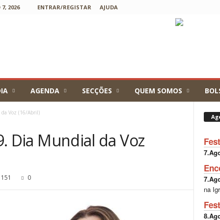
7, 2026
ENTRAR/REGISTAR
AJUDA
IA
AGENDA
SECÇÕES
QUEM SOMOS
BOL
 da Voz (16/Abril)
Ag
19. Dia Mundial da Voz
Fes
7.Ag
Enc
151
0
7.Ag
na Ig
Fes
8.Ag