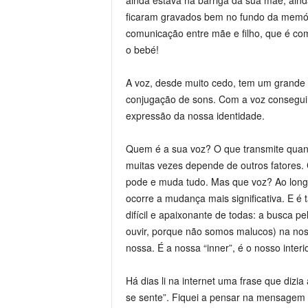
ainda estava na barriga da sua mãe, ain
ficaram gravados bem no fundo da memóri
comunicação entre mãe e filho, que é co
o bebé!
A voz, desde muito cedo, tem um grande 
conjugação de sons. Com a voz conseguimo
expressão da nossa identidade.
Quem é a sua voz? O que transmite quan
muitas vezes depende de outros fatores.
pode e muda tudo. Mas que voz? Ao longo
ocorre a mudança mais significativa. E 
difícil e apaixonante de todas: a busca p
ouvir, porque não somos malucos) na no
nossa. É a nossa “inner”, é o nosso inter
Há dias li na internet uma frase que dizi
se sente”. Fiquei a pensar na mensagem