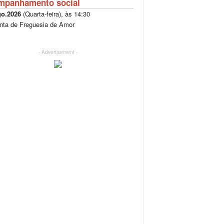
mpanhamento social
go.2026
(
Quarta-feira
), às
14:30
nta de Freguesia de Amor
- Advertisement -