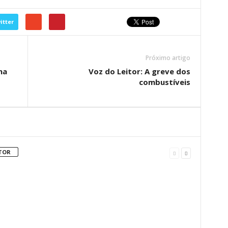
itter
Próximo artigo
ha
Voz do Leitor: A greve dos
combustíveis
TOR