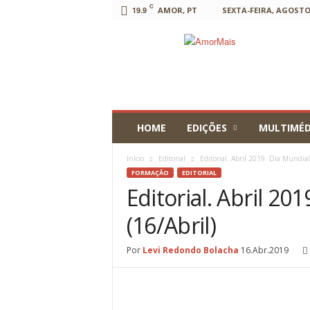
C
19.9
AMOR, PT
SEXTA-FEIRA, AGOSTO 
AmorMais
HOME
EDIÇÕES
MULTIMÉD
Início
Editorial
Editorial. Abril 2019. Dia Mundial
FORMAÇÃO
EDITORIAL
Editorial. Abril 20
(16/Abril)
Por
Levi Redondo Bolacha
16.Abr.2019