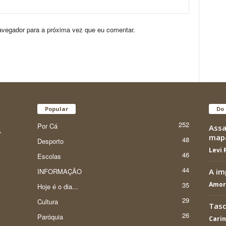
avegador para a próxima vez que eu comentar.
Popular
Do 
252
Por Cá
Assa
,
map
48
Desporto
Levi
46
Escolas
44
INFORMAÇÃO
A im
35
Amor
Hoje é o dia...
29
Cultura
Tasq
26
Paróquia
Cari