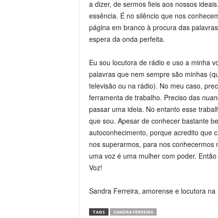
a dizer, de sermos fieis aos nossos ideai
essência. É no silêncio que nos conhece
página em branco à procura das palavras 
espera da onda perfeita.
Eu sou locutora de rádio e uso a minha vo
palavras que nem sempre são minhas (qu
televisão ou na rádio). No meu caso, prec
ferramenta de trabalho. Preciso das
nuan
passar uma ideia. No entanto esse trabal
que sou. Apesar de conhecer bastante be
autoconhecimento, porque acredito que c
nos superarmos, para nos conhecermos m
uma voz é uma mulher com poder. Então 
Voz!
Sandra Ferreira, amorense e locutora na
TAGS
SANDRA FERREIRA