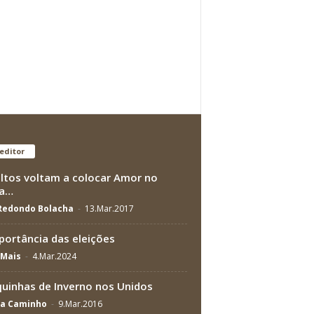
editor
ltos voltam a colocar Amor no
a…
 Redondo Bolacha
-
13.Mar.2017
portância das eleições
Mais
-
4.Mar.2024
uinhas de Inverno nos Unidos
na Caminho
-
9.Mar.2016