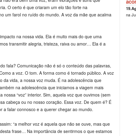
da não era bem uma voz, eram vibrações e sons que
aco
a. O certo é que criaram um elo tão forte na
19.A
mo um farol no ruído do mundo. A voz da mãe que acalma
na Ju
impacto na nossa vida. Ela é muito mais do que uma
s transmitir alegria, tristeza, raiva ou amor… Ela é a
do fala? Comunicação não é só o conteúdo das palavras,
 Como a voz. O tom. A forma como é tornado público. A voz
 da vida, a nossa voz muda. É na adolescência que
é também na adolescência que iniciamos a viagem mais
ela nossa “voz” interior. Sim, aquela voz que ouvimos (sem
ssa cabeça ou no nosso coração. Essa voz. De quem é? É
ior a falar connosco e a querer chegar ao mundo.
a assim: “a melhor voz é aquela que não se ouve, mas que
 desta frase… Na importância de sentirmos o que estamos