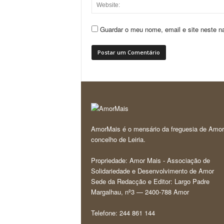
Guardar o meu nome, email e site neste n
AmorMais é o mensário da freguesia de Amor
concelho de Leiria.
Propriedade: Amor Mais - Associação de
Solidariedade e Desenvolvimento de Amor
Sede da Redacção e Editor: Largo Padre
Margalhau, nº3 — 2400-788 Amor
Telefone: 244 861 144