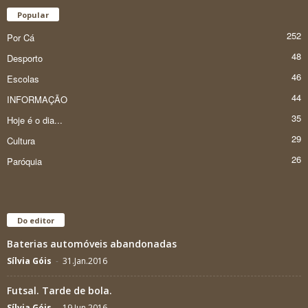
Popular
252
Por Cá
48
Desporto
46
Escolas
44
INFORMAÇÃO
35
Hoje é o dia...
29
Cultura
26
Paróquia
Do editor
Baterias automóveis abandonadas
Sílvia Góis
-
31.Jan.2016
Futsal. Tarde de bola.
Sílvia Góis
-
19.Jun.2016