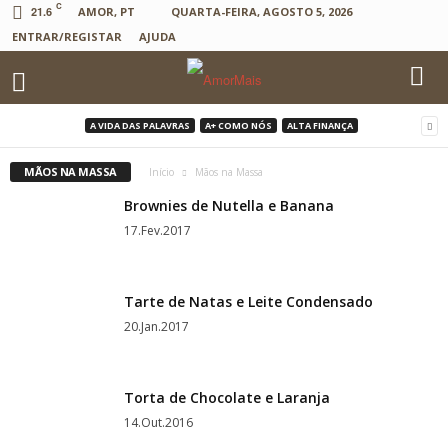
C
21.6
AMOR, PT
QUARTA-FEIRA, AGOSTO 5, 2026
ENTRAR/REGISTAR
AJUDA
A VIDA DAS PALAVRAS
A+ COMO NÓS
ALTA FINANÇA
MÃOS NA MASSA
Início
Mãos na Massa
Brownies de Nutella e Banana
17.Fev.2017
Tarte de Natas e Leite Condensado
20.Jan.2017
Torta de Chocolate e Laranja
14.Out.2016