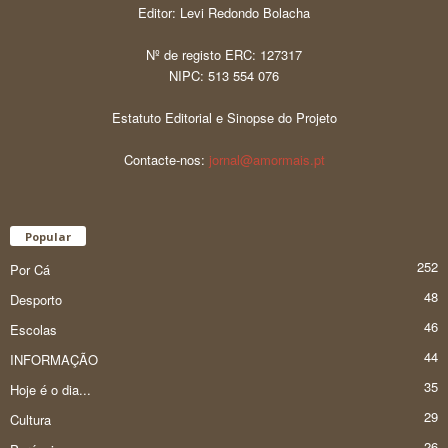
Editor: Levi Redondo Bolacha
Nº de registo ERC: 127317
NIPC: 513 554 076
Estatuto Editorial e Sinopse do Projeto
Contacte-nos:
jornal@amormais.pt
Popular
252
Por Cá
48
Desporto
46
Escolas
44
INFORMAÇÃO
35
Hoje é o dia...
29
Cultura
26