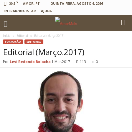
C
30.8
AMOR, PT
QUINTA-FEIRA, AGOSTO 6, 2026
ENTRAR/REGISTAR
AJUDA
Início
Editorial
Editorial (Março.2017)
FORMAÇÃO
EDITORIAL
Editorial (Março.2017)
Por
Levi Redondo Bolacha
1.Mar.2017
113
0