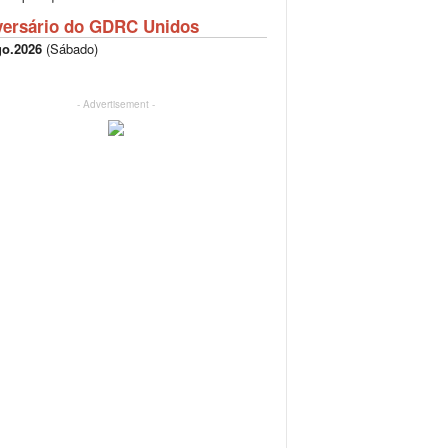
versário do GDRC Unidos
go.2026
(
Sábado
)
- Advertisement -