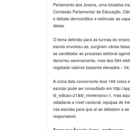
Parlamento dos Jovens, uma iniciativa in
Comissão Parlamentar de Educação, Ciênc
o debate democrático e estimular as ca
ideias.
O tema definido para as turmas do ensino
escola envolveu-se, surgiram várias lista
se candidatar ao processo eleitoral agend
decorreu serenamente, mas dos 594 eleit
registado valores bastante elevados – 54
A única lista concorrente teve 169 voto
escolar pode ser consultado em http://ap
id_edicao=21&id_nivelensino=1, mas aqui 
cidadania a nível nacional, equipas de in
nas escolas para que aí se debatam e se
responsável.