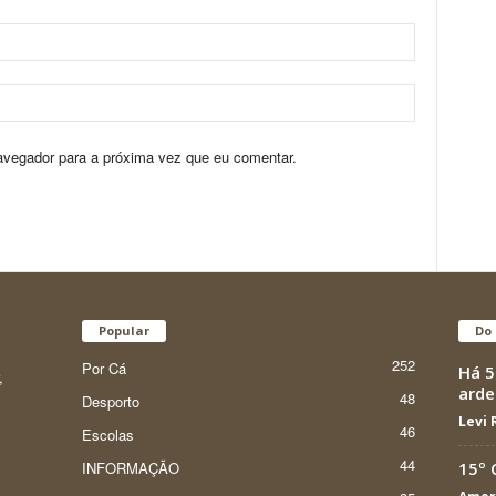
avegador para a próxima vez que eu comentar.
Popular
Do 
252
Por Cá
Há 5
,
arde
48
Desporto
Levi
46
Escolas
44
INFORMAÇÃO
15º 