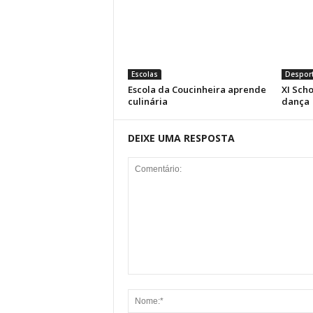
Escolas
Despor
Escola da Coucinheira aprende
XI Scho
culinária
dança
DEIXE UMA RESPOSTA