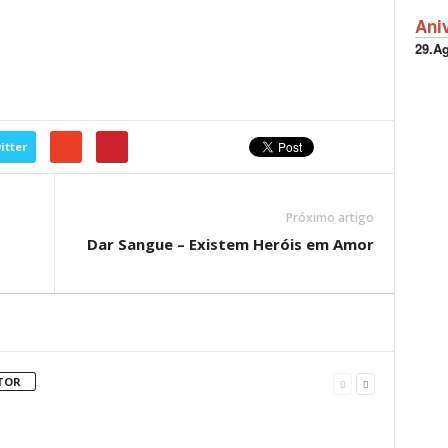
Ani
29.A
itter
Próximo artigo
Dar Sangue – Existem Heróis em Amor
TOR