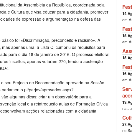
stitucional da Assembleia da República, coordenada pela
Fes
ia e Cultura que visa educar para a cidadania, promover
14.A
pacidades de expressão e argumentação na defesa das
em A
Fes
15.A
 básico foi «Discriminação, preconceito e racismo». A
em A
s, mas apenas uma, a Lista C, cumpriu os requisitos para
Ass
ado para o dia 18 de janeiro de 2016. O processo eleitoral
15.A
ores inscritos, apenas votaram 270, tendo a abstenção
Fes
,54%.
16.A
em A
s e o seu Projecto de Recomendação aprovado na Sessão
Ser
p.parlamento.pt/parjov/aprovados.aspx?
aco
vão algumas dicas: criar um observatório para a
19.A
tervenção local e a reintrodução aulas de Formação Cívica
na Ju
 desenvolvam acções relacionadas com a cidadania
Col
27.A
no Sa