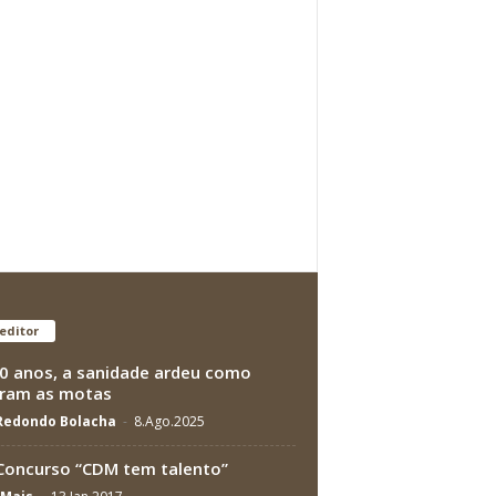
editor
0 anos, a sanidade ardeu como
ram as motas
 Redondo Bolacha
-
8.Ago.2025
Concurso “CDM tem talento”