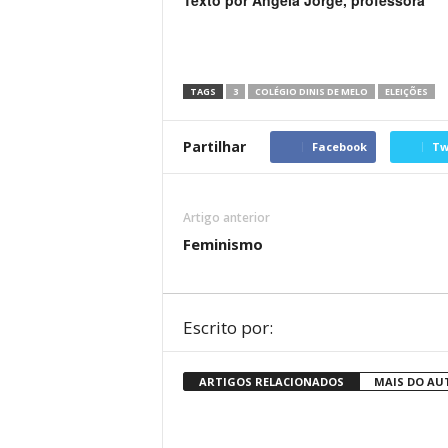
Texto por Ângela Jorge, professora
TAGS
3
COLÉGIO DINIS DE MELO
ELEIÇÕES
Partilhar
Facebook
Tw
Artigo anterior
Feminismo
Escrito por:
ARTIGOS RELACIONADOS
MAIS DO AU