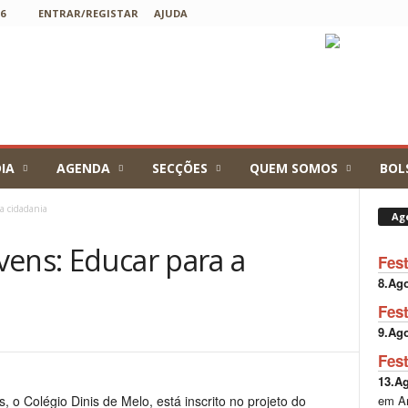
6
ENTRAR/REGISTAR
AJUDA
IA
AGENDA
SECÇÕES
QUEM SOMOS
BOL
a cidadania
Ag
vens: Educar para a
Fes
8.Ag
Fes
9.Ag
Fes
13.A
em A
, o Colégio Dinis de Melo, está inscrito no projeto do