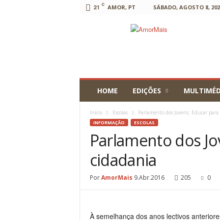
C
21
AMOR, PT
SÁBADO, AGOSTO 8, 202
AmorMais
HOME
EDIÇÕES
MULTIMÉD
Início
Escolas
Parlamento dos Jovens: Educar para 
INFORMAÇÃO
ESCOLAS
Parlamento dos Jo
cidadania
Por
AmorMais
9.Abr.2016
205
0
À semelhança dos anos lectivos anteriores