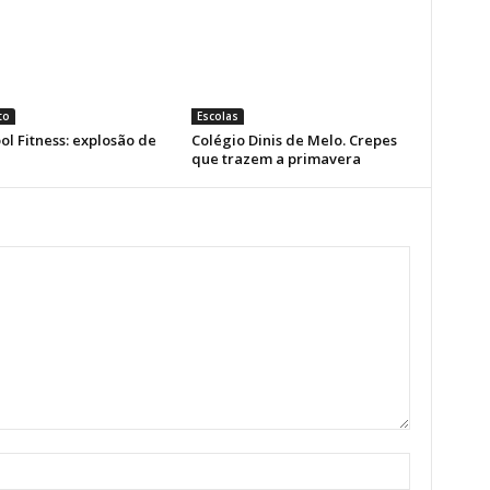
to
Escolas
ol Fitness: explosão de
Colégio Dinis de Melo. Crepes
que trazem a primavera