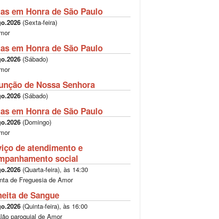
tas em Honra de São Paulo
go.2026
(
Sexta-feira
)
mor
tas em Honra de São Paulo
go.2026
(
Sábado
)
mor
unção de Nossa Senhora
go.2026
(
Sábado
)
tas em Honra de São Paulo
go.2026
(
Domingo
)
mor
viço de atendimento e
mpanhamento social
go.2026
(
Quarta-feira
), às
14:30
nta de Freguesia de Amor
heita de Sangue
go.2026
(
Quinta-feira
), às
16:00
lão paroquial de Amor