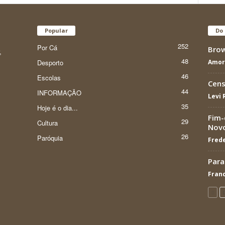
Popular
Do 
252
Por Cá
Brow
,
48
Desporto
Amor
46
Escolas
Cens
44
INFORMAÇÃO
Levi
35
Hoje é o dia...
Fim-
29
Cultura
Nov
26
Paróquia
Frede
Para
Franc