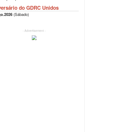
versário do GDRC Unidos
go.2026
(
Sábado
)
- Advertisement -