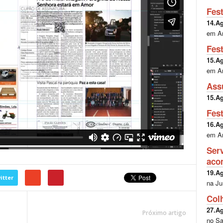
Fes
14.A
em A
Fes
15.A
em A
Ass
15.A
Fes
16.A
em A
Ser
aco
19.A
itter
na Ju
Col
27.A
Próximo artigo
no Sa