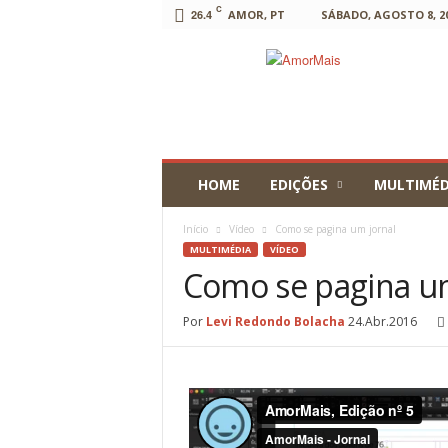
C
26.4
AMOR, PT
SÁBADO, AGOSTO 8, 2
AmorMais
HOME
EDIÇÕES
MULTIMÉD
Início
Vídeo
Como se pagina um jornal
MULTIMÉDIA
VÍDEO
Como se pagina um
Por
Levi Redondo Bolacha
24.Abr.2016