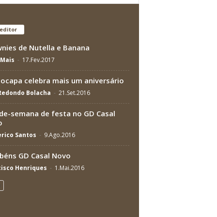
editor
nies de Nutella e Banana
Mais
-
17.Fev.2017
ocapa celebra mais um aniversário
 Redondo Bolacha
-
21.Set.2016
de-semana de festa no GD Casal
o
rico Santos
-
9.Ago.2016
béns GD Casal Novo
isco Henriques
-
1.Mai.2016