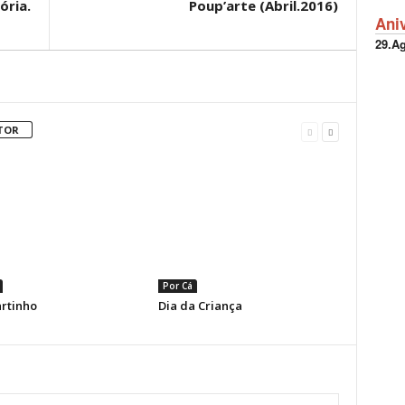
ória.
Poup’arte (Abril.2016)
Ani
29.A
TOR
Por Cá
rtinho
Dia da Criança