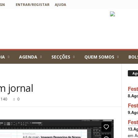
026
ENTRAR/REGISTAR
AJUDA
IA
AGENDA
SECÇÕES
QUEM SOMOS
BOL
Ag
 jornal
Fes
8.Ag
140
0
Fes
9.Ag
Fes
13.A
em A