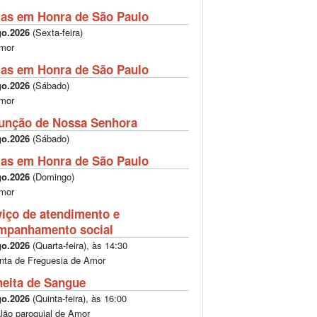
tas em Honra de São Paulo
go.2026
(
Sexta-feira
)
mor
tas em Honra de São Paulo
go.2026
(
Sábado
)
mor
unção de Nossa Senhora
go.2026
(
Sábado
)
tas em Honra de São Paulo
go.2026
(
Domingo
)
mor
viço de atendimento e
mpanhamento social
go.2026
(
Quarta-feira
), às
14:30
nta de Freguesia de Amor
heita de Sangue
go.2026
(
Quinta-feira
), às
16:00
lão paroquial de Amor