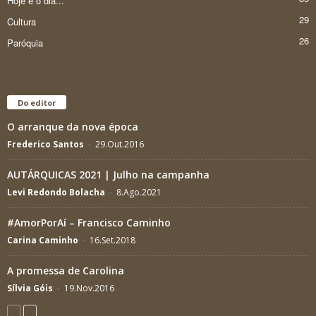
Hoje é o dia...
29
Cultura
26
Paróquia
Do editor
O arranque da nova época
Frederico Santos
-
29.Out.2016
AUTÁRQUICAS 2021 | Julho na campanha
Levi Redondo Bolacha
-
8.Ago.2021
#AmorPorAí – Francisco Caminho
Carina Caminho
-
16.Set.2018
A promessa de Carolina
Sílvia Góis
-
19.Nov.2016