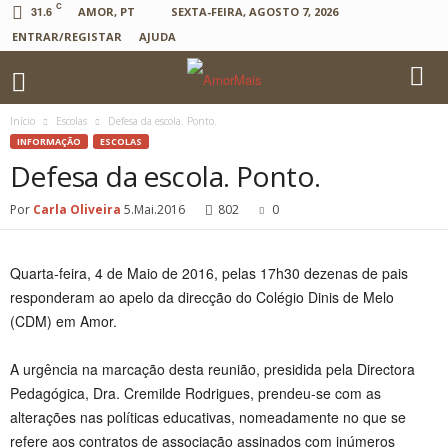
C
31.6
AMOR, PT
SEXTA-FEIRA, AGOSTO 7, 2026
ENTRAR/REGISTAR
AJUDA
Início
Escolas
Defesa da escola. Ponto.
INFORMAÇÃO
ESCOLAS
Defesa da escola. Ponto.
Por
Carla Oliveira
5.Mai.2016
802
0
Quarta-feira, 4 de Maio de 2016, pelas 17h30 dezenas de pais
responderam ao apelo da direcção do Colégio Dinis de Melo
(CDM) em Amor.
A urgência na marcação desta reunião, presidida pela Directora
Pedagógica, Dra. Cremilde Rodrigues, prendeu-se com as
alterações nas políticas educativas, nomeadamente no que se
refere aos contratos de associação assinados com inúmeros