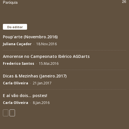
26
Paróquia
Do editor
Poup’arte (Novembro.2016)
Juliana Caçador
-
18.Nov.2016
Amorense no Campeonato Ibérico AGDarts
Frederico Santos
-
15.Mai.2016
Dicas & Mezinhas (Janeiro.2017)
Carla Oliveira
-
21.Jan.2017
E aí vão dois… postes!
Carla Oliveira
-
8.Jan.2016