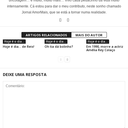
bricolagem… e muito, muito mais… Vivo cada pedacinho da vida muito
intensamente. Cá estou para dar o meu contributo, neste sonho chamado
Jornal AmorMais, que se está a tornar numa realidade.
ARTIGOS RELACIONADOS
MAIS DO AUTOR
Hoje é o dia...
Hoje é o dia...
Hoje é o dia...
Hoje é dia… de Reis!
Oh tia dá bolinho?
Em 1990, morre a actriz
Amélia Rey Colaço
DEIXE UMA RESPOSTA