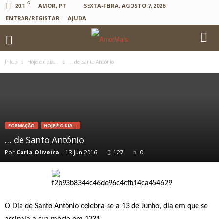
C
20.1
AMOR, PT
SEXTA-FEIRA, AGOSTO 7, 2026
ENTRAR/REGISTAR
AJUDA
Início
Hoje é o dia...
… de Santo António
FORMAÇÃO
HOJE É O DIA...
… de Santo António
Por
Carla Oliveira
-
13.Jun.2016
127
0
O Dia de Santo António celebra-se a 13 de Junho, dia em que se