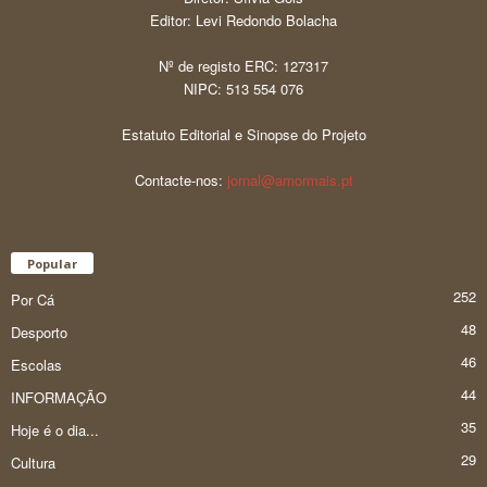
Editor: Levi Redondo Bolacha
Nº de registo ERC: 127317
NIPC: 513 554 076
Estatuto Editorial e Sinopse do Projeto
Contacte-nos:
jornal@amormais.pt
Popular
252
Por Cá
48
Desporto
46
Escolas
44
INFORMAÇÃO
35
Hoje é o dia...
29
Cultura