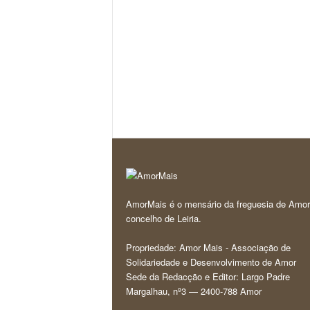
AmorMais é o mensário da freguesia de Amor
concelho de Leiria.
Propriedade: Amor Mais - Associação de
Solidariedade e Desenvolvimento de Amor
Sede da Redacção e Editor: Largo Padre
Margalhau, nº3 — 2400-788 Amor