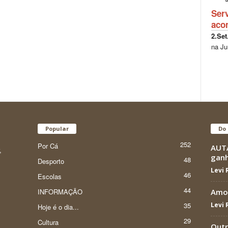
Ser
aco
2.Set
na Ju
Popular
Do 
252
Por Cá
AUTÁ
,
gan
48
Desporto
Levi
46
Escolas
44
INFORMAÇÃO
Amor
35
Levi
Hoje é o dia...
29
Cultura
Outr