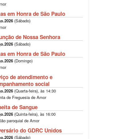
mor
tas em Honra de São Paulo
go.2026
(
Sábado
)
mor
unção de Nossa Senhora
go.2026
(
Sábado
)
tas em Honra de São Paulo
go.2026
(
Domingo
)
mor
viço de atendimento e
mpanhamento social
go.2026
(
Quarta-feira
), às
14:30
nta de Freguesia de Amor
heita de Sangue
go.2026
(
Quinta-feira
), às
16:00
lão paroquial de Amor
versário do GDRC Unidos
go.2026
(
Sábado
)