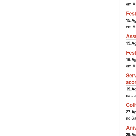
em A
Fes
15.A
em A
Ass
15.A
Fes
16.A
em A
Ser
aco
19.A
na Ju
Col
27.A
no Sa
Ani
29.A