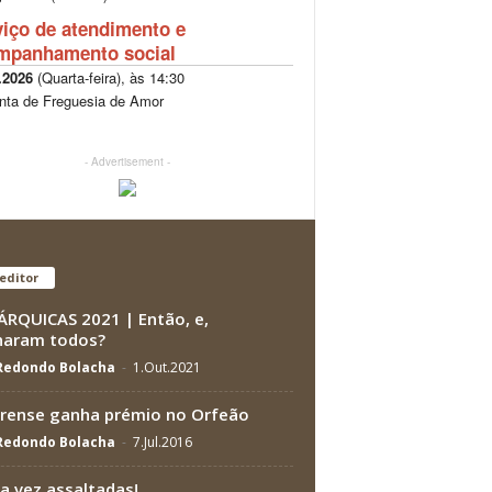
viço de atendimento e
mpanhamento social
.2026
(
Quarta-feira
), às
14:30
nta de Freguesia de Amor
- Advertisement -
editor
RQUICAS 2021 | Então, e,
haram todos?
 Redondo Bolacha
-
1.Out.2021
ense ganha prémio no Orfeão
 Redondo Bolacha
-
7.Jul.2016
a vez assaltadas!