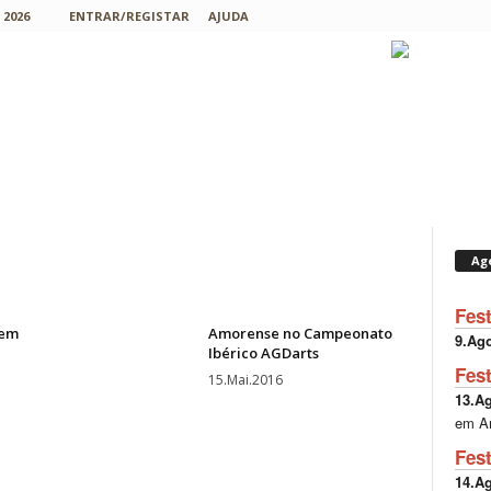
2026
ENTRAR/REGISTAR
AJUDA
Ag
Fes
 em
Amorense no Campeonato
9.Ag
Ibérico AGDarts
Fes
15.Mai.2016
13.A
em A
Fes
14.A