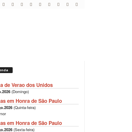
enda
ta de Verao dos Unidos
o.2026
(
Domingo
)
tas em Honra de São Paulo
go.2026
(
Quinta-feira
)
mor
tas em Honra de São Paulo
go.2026
(
Sexta-feira
)