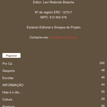
Editor: Levi Redondo Bolacha
Nº de registo ERC: 127317
NIPC: 513 554 076
Estatuto Editorial e Sinopse do Projeto
Contacte-nos:
jornal@amormais.pt
Popular
252
Por Cá
48
Desporto
46
Escolas
44
INFORMAÇÃO
35
Hoje é o dia...
29
Cultura
26
Paróquia