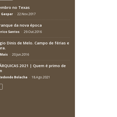
embro no Texas
a Gaspar
-
22.Nov.2017
ranque da nova época
rico Santos
-
29.Out.2016
gio Dinis de Melo. Campo de férias e
ura.
Mais
-
20.Jun.2016
RQUICAS 2021 | Quem é primo de
m
 Redondo Bolacha
-
18.Ago.2021