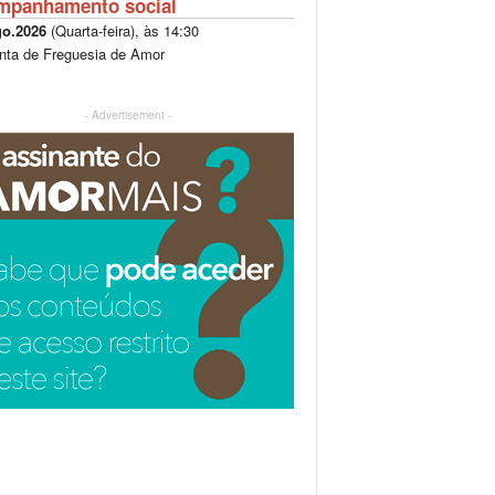
mpanhamento social
go.2026
(
Quarta-feira
), às
14:30
nta de Freguesia de Amor
- Advertisement -