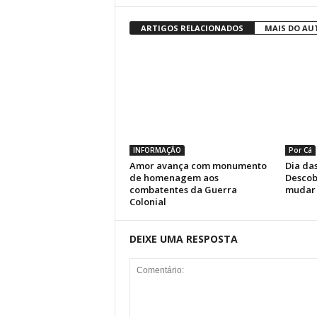
ARTIGOS RELACIONADOS
MAIS DO AU
INFORMAÇÃO
Por Cá
Amor avança com monumento
Dia das
de homenagem aos
Descob
combatentes da Guerra
mudar 
Colonial
DEIXE UMA RESPOSTA