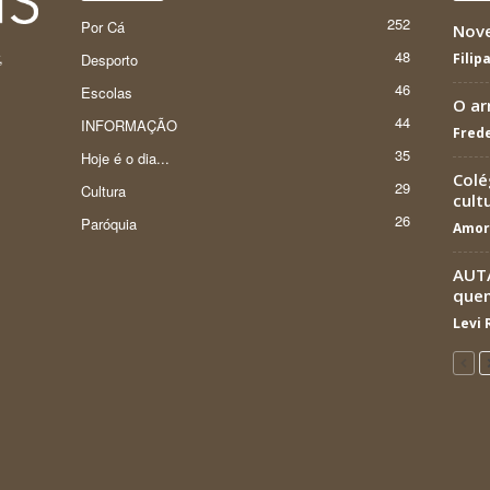
252
Por Cá
Nov
48
,
Desporto
Filip
46
Escolas
O ar
44
INFORMAÇÃO
Frede
35
Hoje é o dia...
Colé
29
Cultura
cult
26
Paróquia
Amor
AUTÁ
que
Levi