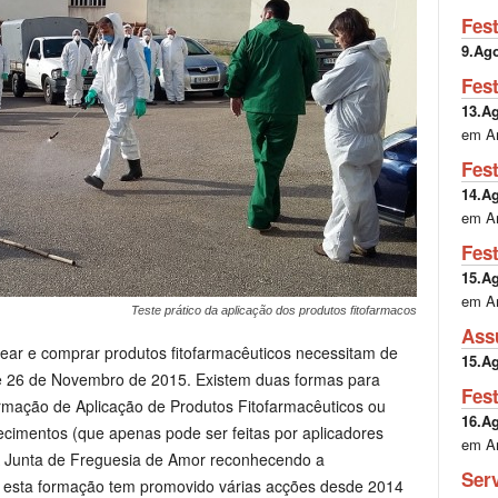
Fes
9.Ag
Fes
13.A
em A
Fes
14.A
em A
Fes
15.A
em A
Teste prático da aplicação dos produtos fitofarmacos
Ass
sear e comprar produtos fitofarmacêuticos necessitam de
15.A
sde 26 de Novembro de 2015. Existem duas formas para
Fes
ormação de Aplicação de Produtos Fitofarmacêuticos ou
16.A
cimentos (que apenas pode ser feitas por aplicadores
em A
 A Junta de Freguesia de Amor reconhecendo a
Ser
 esta formação tem promovido várias acções desde 2014