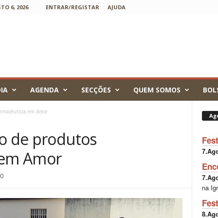
TO 6, 2026
ENTRAR/REGISTAR
AJUDA
IA
AGENDA
SECÇÕES
QUEM SOMOS
BOL
farmacêuticos em Amor
Ag
ão de produtos
Fes
7.Ag
s em Amor
Enc
0
7.Ag
na Ig
Fes
8.Ag