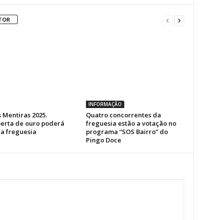
TOR
INFORMAÇÃO
 Mentiras 2025.
Quatro concorrentes da
erta de ouro poderá
freguesia estão a votação no
a freguesia
programa “SOS Bairro” do
Pingo Doce