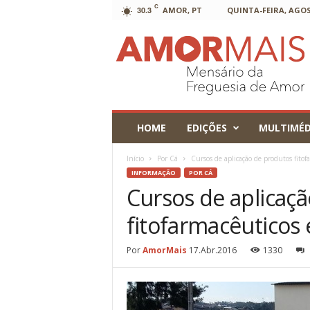
C
30.3
AMOR, PT
QUINTA-FEIRA, AGOS
AmorMais
HOME
EDIÇÕES
MULTIMÉD
Início
Por Cá
Cursos de aplicação de produtos fito
INFORMAÇÃO
POR CÁ
Cursos de aplicaç
fitofarmacêutico
Por
AmorMais
17.Abr.2016
1330