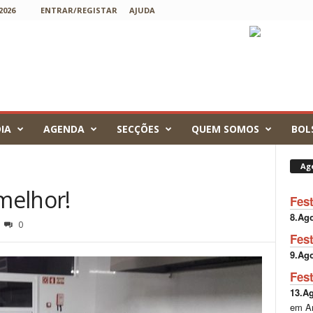
2026
ENTRAR/REGISTAR
AJUDA
IA
AGENDA
SECÇÕES
QUEM SOMOS
BOL
Ag
melhor!
Fes
8.Ag
0
Fes
9.Ag
Fes
13.A
em A