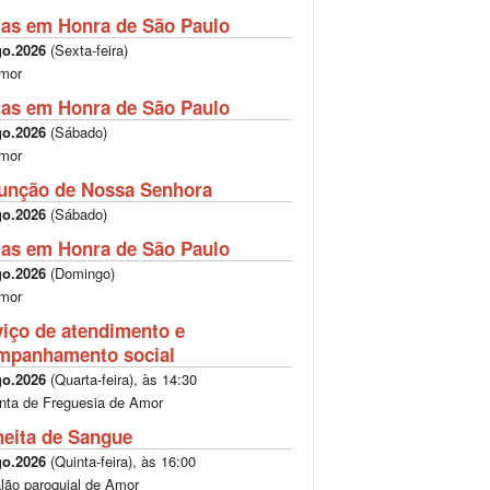
tas em Honra de São Paulo
go.2026
(
Sexta-feira
)
mor
tas em Honra de São Paulo
go.2026
(
Sábado
)
mor
unção de Nossa Senhora
go.2026
(
Sábado
)
tas em Honra de São Paulo
go.2026
(
Domingo
)
mor
viço de atendimento e
mpanhamento social
go.2026
(
Quarta-feira
), às
14:30
nta de Freguesia de Amor
heita de Sangue
go.2026
(
Quinta-feira
), às
16:00
lão paroquial de Amor