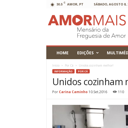
C
30.5
AMOR, PT
SÁBADO, AGOSTO 8, 
AmorMais
HOME
EDIÇÕES
MULTIMÉD
Início
Por Cá
Unidos cozinham melhor!
INFORMAÇÃO
POR CÁ
Unidos cozinham 
Por
Carina Caminho
10.Set.2016
110