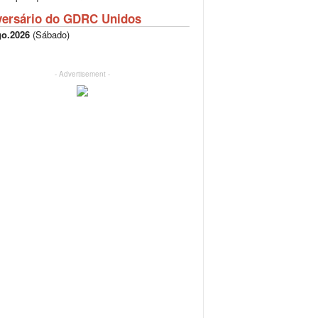
versário do GDRC Unidos
go.2026
(
Sábado
)
- Advertisement -