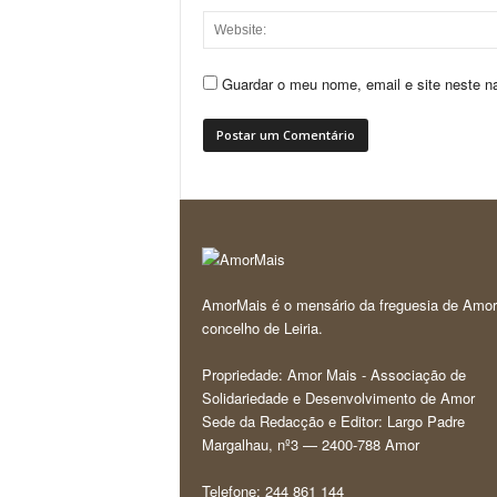
Guardar o meu nome, email e site neste n
AmorMais é o mensário da freguesia de Amor
concelho de Leiria.
Propriedade: Amor Mais - Associação de
Solidariedade e Desenvolvimento de Amor
Sede da Redacção e Editor: Largo Padre
Margalhau, nº3 — 2400-788 Amor
Telefone: 244 861 144