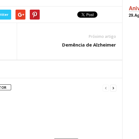
Ani
29.A
itter
Próximo artigo
Demência de Alzheimer
TOR