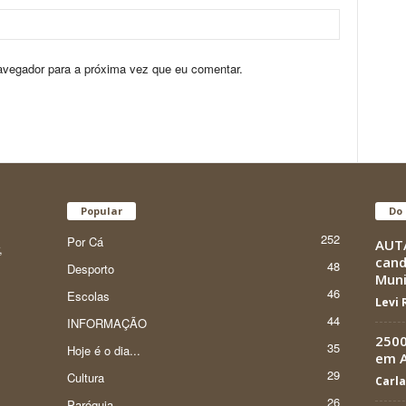
avegador para a próxima vez que eu comentar.
Popular
Do 
252
Por Cá
AUTÁ
,
cand
48
Desporto
Muni
46
Escolas
Levi
44
INFORMAÇÃO
2500
35
Hoje é o dia...
em 
29
Cultura
Carla
26
Paróquia