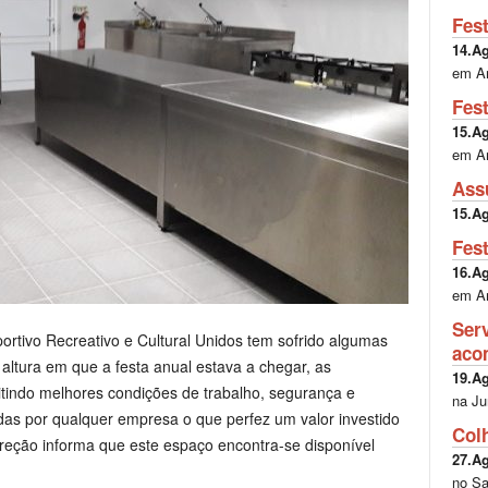
Fes
14.A
em A
Fes
15.A
em A
Ass
15.A
Fes
16.A
em A
Ser
rtivo Recreativo e Cultural Unidos tem sofrido algumas
aco
tura em que a festa anual estava a chegar, as
19.A
indo melhores condições de trabalho, segurança e
na Ju
das por qualquer empresa o que perfez um valor investido
Col
ireção informa que este espaço encontra-se disponível
27.A
no Sa