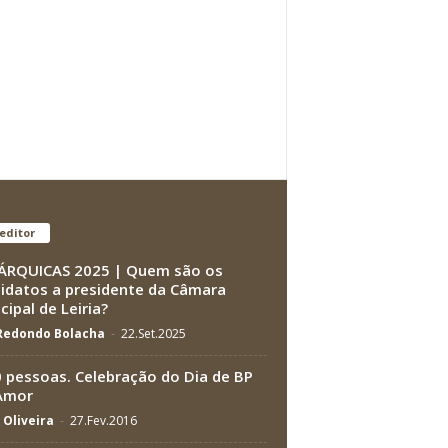
editor
RQUICAS 2025 | Quem são os
idatos a presidente da Câmara
cipal de Leiria?
 Redondo Bolacha
-
22.Set.2025
 pessoas. Celebração do Dia de BP
Amor
 Oliveira
-
27.Fev.2016