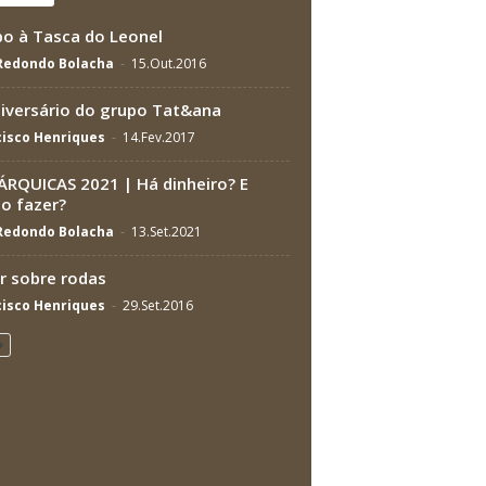
o à Tasca do Leonel
 Redondo Bolacha
-
15.Out.2016
iversário do grupo Tat&ana
isco Henriques
-
14.Fev.2017
RQUICAS 2021 | Há dinheiro? E
o fazer?
 Redondo Bolacha
-
13.Set.2021
 sobre rodas
isco Henriques
-
29.Set.2016