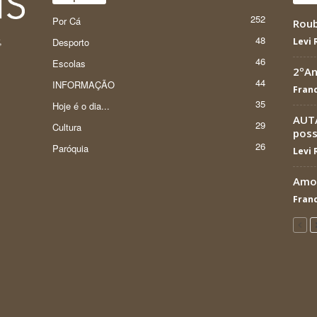
252
Por Cá
Roub
48
,
Desporto
Levi
46
Escolas
2ºAn
44
INFORMAÇÃO
Franc
35
Hoje é o dia...
AUTÁ
29
Cultura
poss
26
Paróquia
Levi
Amor
Franc