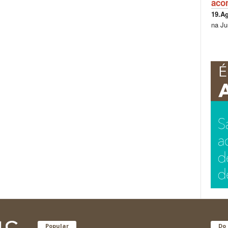
aco
19.A
na Ju
Popular
Do 