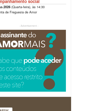
mpanhamento social
go.2026
(
Quarta-feira
), às
14:30
nta de Freguesia de Amor
- Advertisement -
editor