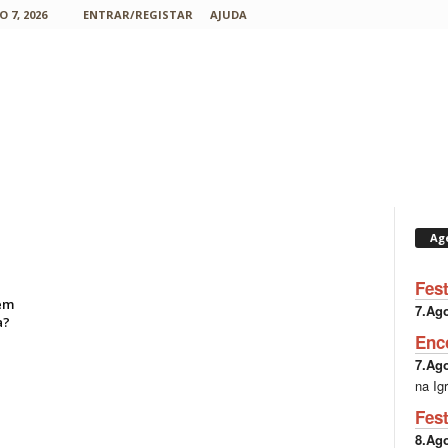
 7, 2026
ENTRAR/REGISTAR
AJUDA
Ag
Fes
em
7.Ag
a?
Enc
7.Ag
na Ig
Fes
8.Ag