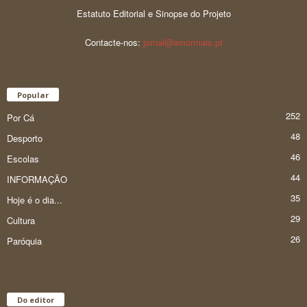
Estatuto Editorial e Sinopse do Projeto
Contacte-nos:
jornal@amormais.pt
Popular
252
Por Cá
48
Desporto
46
Escolas
44
INFORMAÇÃO
35
Hoje é o dia...
29
Cultura
26
Paróquia
Do editor