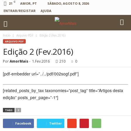
C
21
AMOR, PT
SÁBADO, AGOSTO 8, 2026
ENTRAR/REGISTAR
AJUDA
Início
Arquivo PDF
Edição 2 (Fev.2016)
ARQUIVO PDF
Edição 2 (Fev.2016)
Por
AmorMais
-
1.Fev.2016
210
0
[pdf-embedder url=”../../pdf/002sogf.pdf”]
[related_posts_by_tax taxonomies=”post_tag” title=”Artigos desta
edição” posts_per_page=”-1″]
TAGS
2
Facebook
Twitter