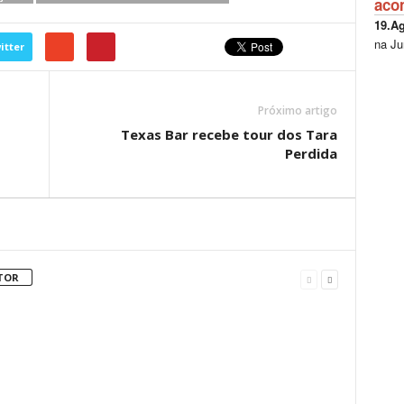
aco
19.A
na Ju
itter
Próximo artigo
Texas Bar recebe tour dos Tara
Perdida
TOR