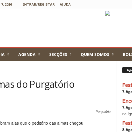
7, 2026
ENTRAR/REGISTAR
AJUDA
IA
AGENDA
SECÇÕES
QUEM SOMOS
BOL
Ag
lmas do Purgatório
Fes
7.Ag
Enc
7.Ag
Purgatório
na Ig
Fes
abram alas que o peditório das almas chegou!
8.Ag