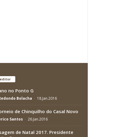
editor
no no Ponto G
 Redondo Bolacha
-
18.Jan.2016
orneio de Chinquilho do Casal Novo
rico Santos
-
26.Jan.2016
agem de Natal 2017. Presidente