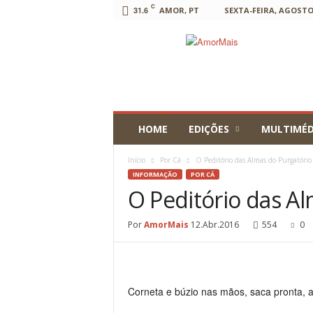
C
31.6
AMOR, PT
SEXTA-FEIRA, AGOSTO 
AmorMais
HOME
EDIÇÕES
MULTIMÉD
Início
Por Cá
O Peditório das Almas do Purgatório
INFORMAÇÃO
POR CÁ
O Peditório das A
Por
AmorMais
12.Abr.2016
554
0
Corneta e búzio nas mãos, saca pronta, 