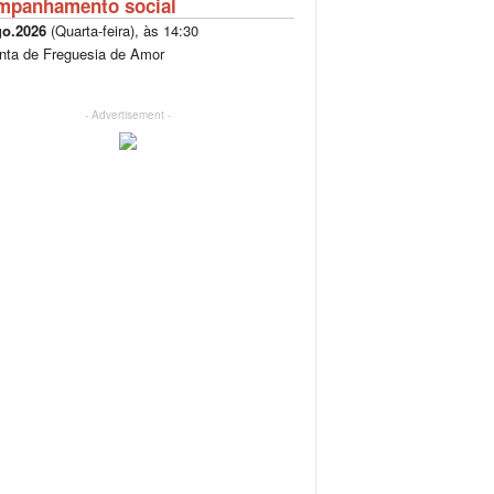
mpanhamento social
go.2026
(
Quarta-feira
), às
14:30
nta de Freguesia de Amor
- Advertisement -