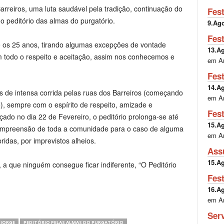
arreiros, uma luta saudável pela tradição, continuação do
Fes
o peditório das almas do purgatório.
9.Ag
Fes
 os 25 anos, tirando algumas excepções de vontade
13.A
m todo o respeito e aceitação, assim nos conhecemos e
em A
Fes
14.A
de intensa corrida pelas ruas dos Barreiros (começando
em A
, sempre com o espírito de respeito, amizade e
Fes
ado no dia 22 de Fevereiro, o peditório prolonga
-se
até
15.A
mpreensão de toda a comunidade para o caso de alguma
em A
idas, por imprevistos alheios.
Ass
15.A
,
a
que ninguém consegue ficar indiferente, “O Peditório
Fes
16.A
em A
Ser
 JORGE
PEDITÓRIO PELAS ALMAS DO PURGATÓRIO