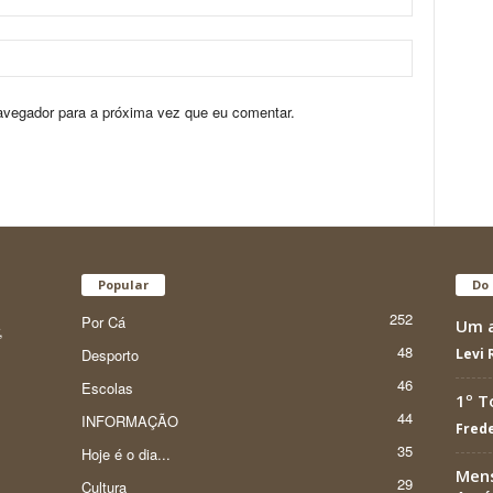
avegador para a próxima vez que eu comentar.
Popular
Do 
252
Por Cá
Um a
,
48
Desporto
Levi
46
Escolas
1º T
44
INFORMAÇÃO
Frede
35
Hoje é o dia...
Mens
29
Cultura