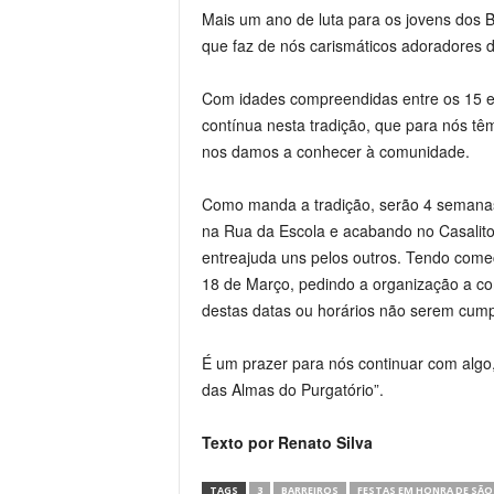
Mais um ano de luta para os jovens dos B
que faz de nós carismáticos adoradores d
Com idades compreendidas entre os 15 e
contínua nesta tradição, que para nós tê
nos
damo
s
a conhecer à comunidade.
Como manda a tradição, serão 4 semanas 
na Rua da Escola e acabando no Casalito)
entreajuda uns pelos outros. Tendo começ
18 de Março, pedindo a organização
a
co
destas datas ou horários não serem cumpr
É um prazer para nós continuar com algo
das Almas do Purgatório”.
Texto por Renato Silva
TAGS
3
BARREIROS
FESTAS EM HONRA DE SÃO