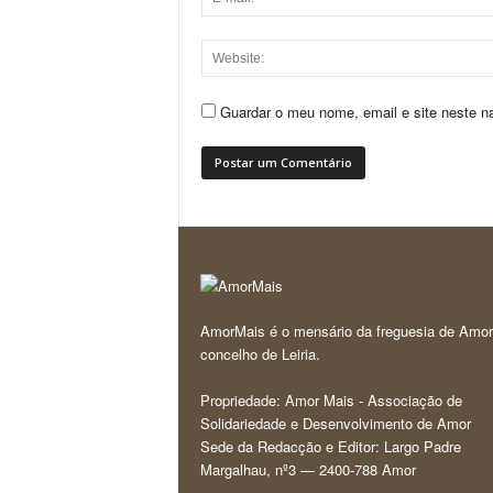
Guardar o meu nome, email e site neste n
AmorMais é o mensário da freguesia de Amor
concelho de Leiria.
Propriedade: Amor Mais - Associação de
Solidariedade e Desenvolvimento de Amor
Sede da Redacção e Editor: Largo Padre
Margalhau, nº3 — 2400-788 Amor