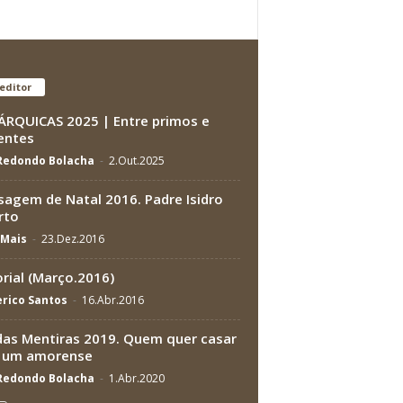
editor
RQUICAS 2025 | Entre primos e
entes
 Redondo Bolacha
-
2.Out.2025
agem de Natal 2016. Padre Isidro
rto
Mais
-
23.Dez.2016
orial (Março.2016)
rico Santos
-
16.Abr.2016
das Mentiras 2019. Quem quer casar
 um amorense
 Redondo Bolacha
-
1.Abr.2020