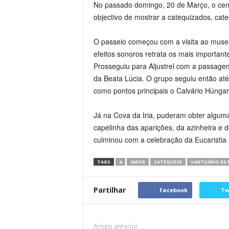
No passado domingo, 20 de Março, o cen
objectivo de mostrar a catequizados, cate
O passeio começou com a visita ao museu 
efeitos sonoros retrata os mais importan
Prosseguiu para Aljustrel com a passage
da Beata Lúcia. O grupo seguiu então at
como pontos principais o Calvário Húngar
Já na Cova da Iria, puderam obter algum
capelinha das aparições, da azinheira e d
culminou com a celebração da Eucaristia 
TAGS
4
AMOR
CATEQUESE
SANTUÁRIO DE 
Partilhar
Facebook
Tw
Artigo anterior