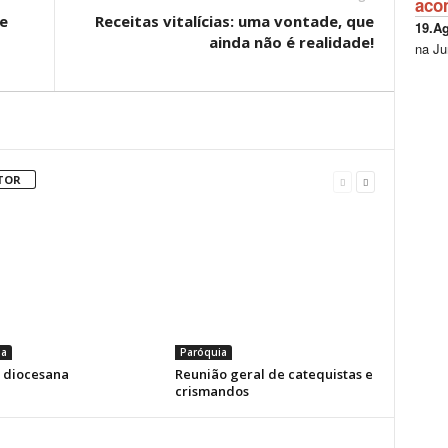
aco
e
Receitas vitalícias: uma vontade, que
19.A
ainda não é realidade!
na Ju
TOR
ia
Paróquia
a diocesana
Reunião geral de catequistas e
crismandos