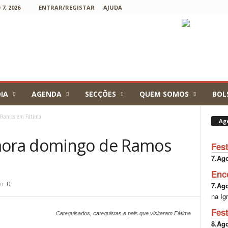
7, 2026
ENTRAR/REGISTAR
AJUDA
IA
AGENDA
SECÇÕES
QUEM SOMOS
BOL
 Ramos em Fátima
Ag
ora domingo de Ramos
Fes
7.Ag
Enc
0
7.Ag
na Ig
Fes
Catequisados, catequistas e pais que visitaram Fátima
8.Ag