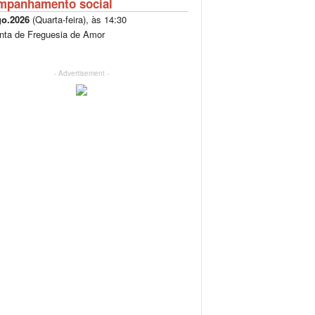
mpanhamento social
go.2026
(
Quarta-feira
), às
14:30
nta de Freguesia de Amor
- Advertisement -