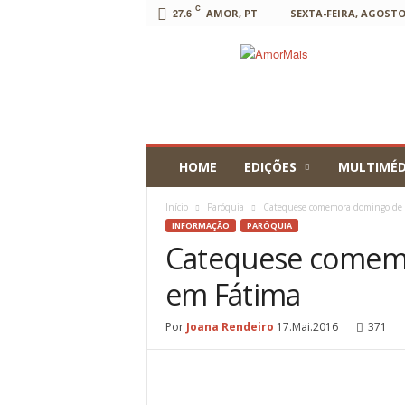
C
27.6
AMOR, PT
SEXTA-FEIRA, AGOSTO 
AmorMais
HOME
EDIÇÕES
MULTIMÉD
Início
Paróquia
Catequese comemora domingo de
INFORMAÇÃO
PARÓQUIA
Catequese comem
em Fátima
Por
Joana Rendeiro
17.Mai.2016
371