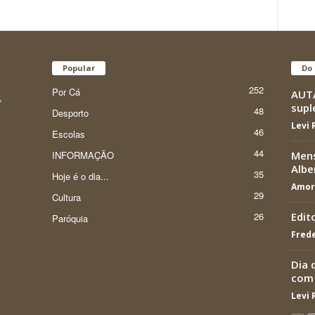
Popular
Do 
252
Por Cá
AUTÁ
,
supl
48
Desporto
Levi
46
Escolas
44
INFORMAÇÃO
Mens
Albe
35
Hoje é o dia...
Amor
29
Cultura
26
Edit
Paróquia
Frede
Dia 
com
Levi