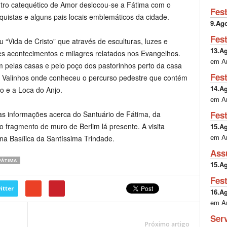
tro catequético de Amor deslocou-se a Fátima com o
Fes
quistas e alguns pais locais emblemáticos da cidade.
9.Ag
Fes
“Vida de Cristo” que através de esculturas, luzes e
13.A
tes acontecimentos e milagres relatados nos Evangelhos.
em A
m pelas casas e pelo poço dos pastorinhos perto da casa
Fes
é Valinhos onde conheceu o percurso pedestre que contém
14.A
o e a Loca do Anjo.
em A
Fes
as informações acerca do Santuário de Fátima, da
o fragmento de muro de Berlim lá presente. A visita
15.A
em A
na Basílica da Santíssima Trindade.
Ass
FÁTIMA
15.A
Fes
itter
16.A
em A
Ser
Próximo artigo