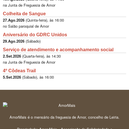
na Junta de Freguesia de Amor
Colheita de Sangue
27.Ago.2026
(
Quinta-feira
), às
16:00
no Salão paroquial de Amor
Aniversário do GDRC Unidos
29.Ago.2026
(
Sábado
)
Serviço de atendimento e acompanhamento social
2.Set.2026
(
Quarta-feira
), às
14:30
na Junta de Freguesia de Amor
4º Côdeas Trail
5.Set.2026
(
Sábado
), às
16:00
AmorMais é o mensário da freguesia de Amor, concelho de Leiria.