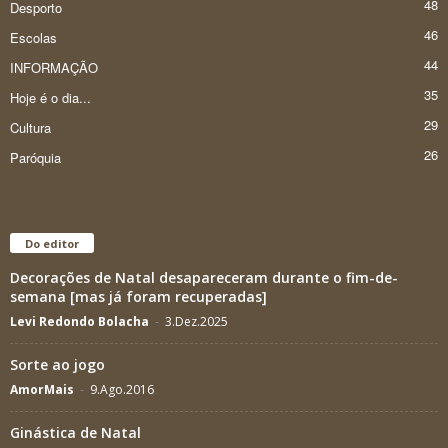
48
Desporto
46
Escolas
44
INFORMAÇÃO
35
Hoje é o dia...
29
Cultura
26
Paróquia
Do editor
Decorações de Natal desapareceram durante o fim-de-
semana [mas já foram recuperadas]
Levi Redondo Bolacha
-
3.Dez.2025
Sorte ao jogo
AmorMais
-
9.Ago.2016
Ginástica de Natal