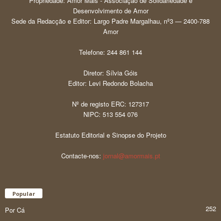
Propriedade: Amor Mais - Associação de Solidariedade e
Desenvolvimento de Amor
Sede da Redacção e Editor: Largo Padre Margalhau, nº3 — 2400-788
Amor
Telefone: 244 861 144
Diretor: Sílvia Góis
Editor: Levi Redondo Bolacha
Nº de registo ERC: 127317
NIPC: 513 554 076
Estatuto Editorial e Sinopse do Projeto
Contacte-nos:
jornal@amormais.pt
Popular
252
Por Cá