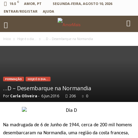
C
19.5
AMOR, PT
SEGUNDA-FEIRA, AGOSTO 10, 2026
ENTRAR/REGISTAR
AJUDA
Início
Hoje é o dia...
…D – Desembarque na Normandia
FORMAÇÃO
HOJE É O DIA...
…D – Desembarque na Normandia
Por
Carla Oliveira
-
6.Jun.2016
206
0
Na madrugada de 6 de Junho de 1944, cerca de 200 mil homens
desembarcaram na Normandia, uma região da costa francesa,