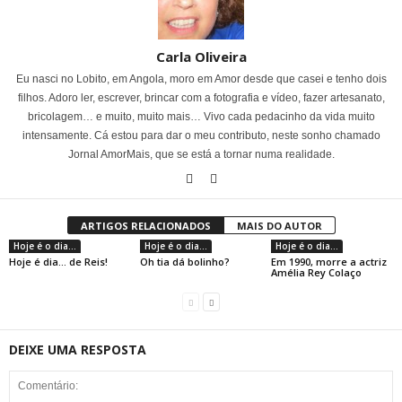
Carla Oliveira
Eu nasci no Lobito, em Angola, moro em Amor desde que casei e tenho dois
filhos. Adoro ler, escrever, brincar com a fotografia e vídeo, fazer artesanato,
bricolagem… e muito, muito mais… Vivo cada pedacinho da vida muito
intensamente. Cá estou para dar o meu contributo, neste sonho chamado
Jornal AmorMais, que se está a tornar numa realidade.
ARTIGOS RELACIONADOS
MAIS DO AUTOR
Hoje é o dia...
Hoje é o dia...
Hoje é o dia...
Hoje é dia… de Reis!
Oh tia dá bolinho?
Em 1990, morre a actriz
Amélia Rey Colaço
DEIXE UMA RESPOSTA