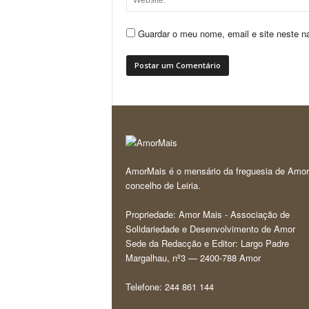
Guardar o meu nome, email e site neste n
AmorMais é o mensário da freguesia de Amor
concelho de Leiria.
Propriedade: Amor Mais - Associação de
Solidariedade e Desenvolvimento de Amor
Sede da Redacção e Editor: Largo Padre
Margalhau, nº3 — 2400-788 Amor
Telefone: 244 861 144