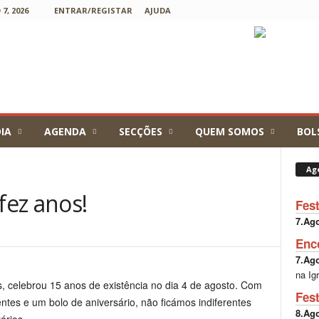
7, 2026
ENTRAR/REGISTAR
AJUDA
IA
AGENDA
SECÇÕES
QUEM SOMOS
BOL
Ag
fez anos!
Fes
7.Ag
Enc
7.Ag
na Ig
, celebrou 15 anos de existência no dia 4 de agosto. Com
Fes
ientes e um bolo de aniversário, não ficámos indiferentes
8.Ag