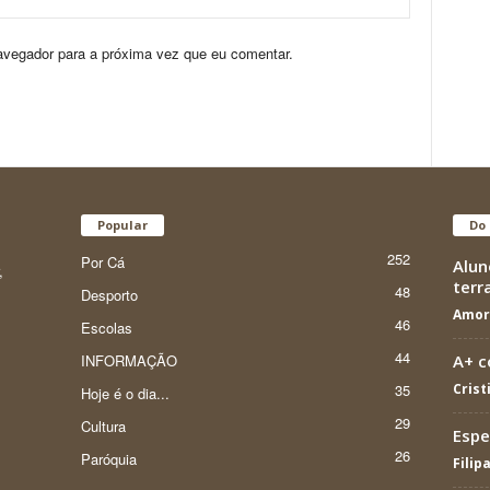
avegador para a próxima vez que eu comentar.
Popular
Do 
252
Por Cá
Alun
,
terr
48
Desporto
Amor
46
Escolas
44
INFORMAÇÃO
A+ c
35
Crist
Hoje é o dia...
29
Cultura
Espe
26
Paróquia
Filip