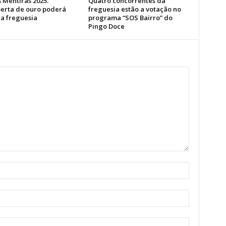
 Mentiras 2025.
Quatro concorrentes da
erta de ouro poderá
freguesia estão a votação no
a freguesia
programa “SOS Bairro” do
Pingo Doce