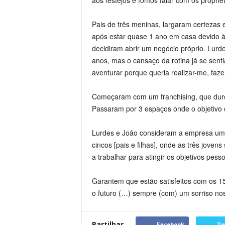
aos festejos e fomos falar com os propriet
Pais de três meninas, largaram certezas
após estar quase 1 ano em casa devido à
decidiram abrir um negócio próprio. Lurd
anos, mas o cansaço da rotina já se senti
aventurar porque queria realizar-me, fazer
Começaram com um franchising, que duro
Passaram por 3 espaços onde o objetivo 
Lurdes e João consideram a empresa um pr
cincos [pais e filhas], onde as três jov
a trabalhar para atingir os objetivos pess
Garantem que estão satisfeitos com os 15
o futuro (…) sempre (com) um sorriso nos 
Partilhar
Facebook
Tw