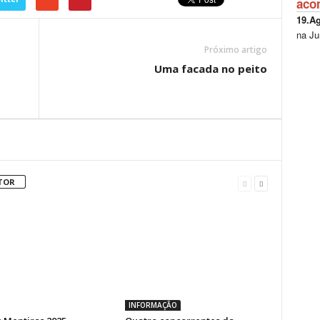
aco
19.A
na Ju
Próximo artigo
Uma facada no peito
TOR
INFORMAÇÃO