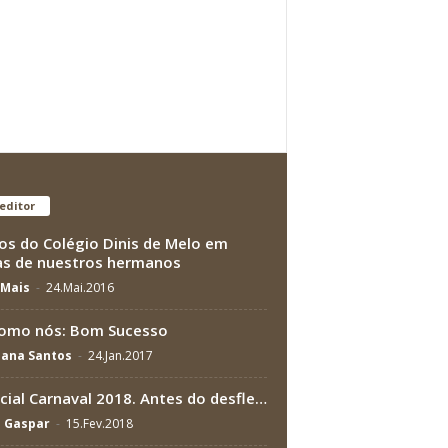
editor
os do Colégio Dinis de Melo em
as de nuestros hermanos
Mais
-
24.Mai.2016
omo nós: Bom Sucesso
iana Santos
-
24.Jan.2017
cial Carnaval 2018. Antes do desfle…
a Gaspar
-
15.Fev.2018