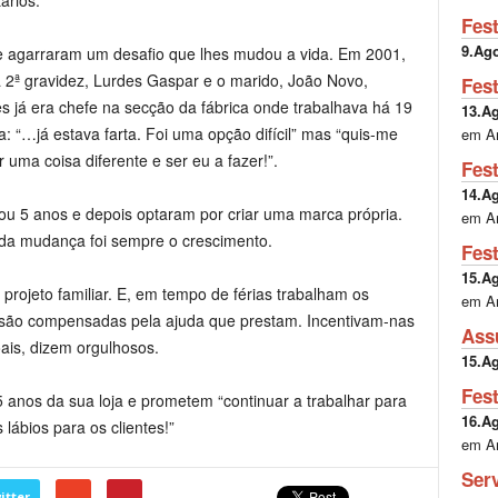
ários.
Fes
9.Ag
 e agarraram um desafio que lhes mudou a vida. Em 2001,
 2ª gravidez, Lurdes Gaspar e o marido, João Novo,
Fes
es já era chefe na secção da fábrica onde trabalhava há 19
13.A
a: “…já estava farta. Foi uma opção difícil” mas “quis-me
em A
 uma coisa diferente e ser eu a fazer!”.
Fes
14.A
u 5 anos e depois optaram por criar uma marca própria.
em A
da mudança foi sempre o crescimento.
Fes
15.A
ojeto familiar. E, em tempo de férias trabalham os
em A
ens são compensadas pela ajuda que prestam. Incentivam-nas
Ass
oais, dizem orgulhosos.
15.A
Fes
 anos da sua loja e prometem “continuar a trabalhar para
16.A
lábios para os clientes!”
em A
Ser
itter