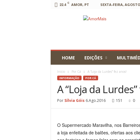
C
22.4
AMOR, PT
SEXTA-FEIRA, AGOSTO 
AmorMais
HOME
EDIÇÕES
MULTIMÉD
Início
Por Cá
A “Loja da Lurdes” fez anos!
INFORMAÇÃO
POR CÁ
A “Loja da Lurdes” 
Por
Sílvia Góis
6.Ago.2016
151
0
O Supermercado Maravilha, nos Barreiros
a loja enfeitada de balões, ofertas aos cl