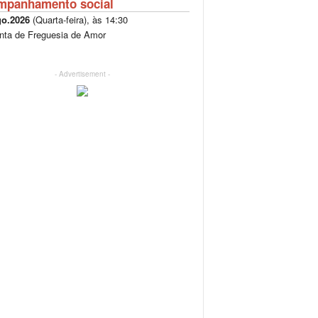
mpanhamento social
go.2026
(
Quarta-feira
), às
14:30
nta de Freguesia de Amor
- Advertisement -