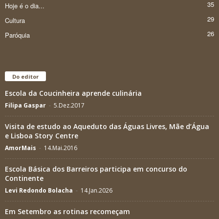
35
Hoje é o dia...
29
Cultura
26
Paróquia
Do editor
Escola da Coucinheira aprende culinária
Filipa Gaspar
-
5.Dez.2017
Visita de estudo ao Aqueduto das Águas Livres, Mãe d’Água
e Lisboa Story Centre
AmorMais
-
14.Mai.2016
Escola Básica dos Barreiros participa em concurso do
Continente
Levi Redondo Bolacha
-
14.Jan.2026
Em Setembro as rotinas recomeçam