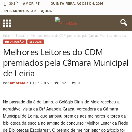
C
30.3
AMOR, PT
QUINTA-FEIRA, AGOSTO 6, 2026
ENTRAR/REGISTAR
AJUDA
Início
Escolas
Melhores Leitores do CDM premiados pela Câmara Municipal de Leiria
INFORMAÇÃO
ESCOLAS
Melhores Leitores do CDM
premiados pela Câmara Municipal
de Leiria
Por
AmorMais
10.Jun.2016
192
0
No passado dia 8 de junho, o Colégio Dinis de Melo recebeu a
agradável visita da Drª Anabela Graça, Vereadora da Câmara
Municipal de Leiria, que atribuiu prémios aos melhores leitores da
biblioteca da escola no âmbito do concurso “Melhor Leitor da Rede
de Bibliotecas Escolares”. O prémio de melhor leitor do 2ºciclo foi