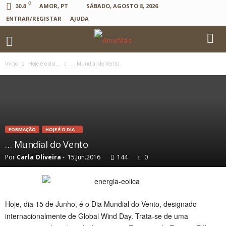
C
30.8
AMOR, PT
SÁBADO, AGOSTO 8, 2026
ENTRAR/REGISTAR
AJUDA
Início
Hoje é o dia...
… Mundial do Vento
FORMAÇÃO
HOJE É O DIA...
… Mundial do Vento
Por
Carla Oliveira
-
15.Jun.2016
144
0
Hoje, dia 15 de Junho, é o Dia Mundial do Vento, designado
internacionalmente de Global Wind Day. Trata-se de uma