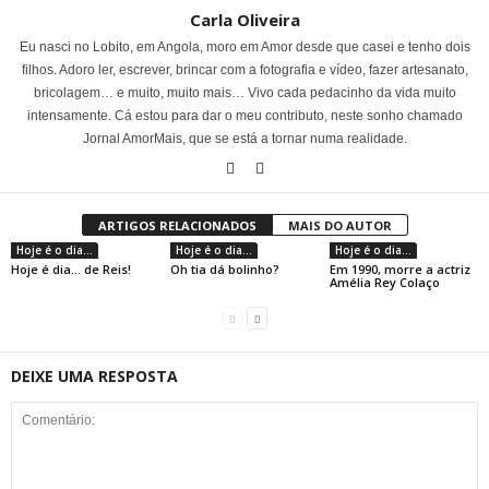
Carla Oliveira
Eu nasci no Lobito, em Angola, moro em Amor desde que casei e tenho dois
filhos. Adoro ler, escrever, brincar com a fotografia e vídeo, fazer artesanato,
bricolagem… e muito, muito mais… Vivo cada pedacinho da vida muito
intensamente. Cá estou para dar o meu contributo, neste sonho chamado
Jornal AmorMais, que se está a tornar numa realidade.
ARTIGOS RELACIONADOS
MAIS DO AUTOR
Hoje é o dia...
Hoje é o dia...
Hoje é o dia...
Hoje é dia… de Reis!
Oh tia dá bolinho?
Em 1990, morre a actriz
Amélia Rey Colaço
DEIXE UMA RESPOSTA