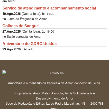
em Amor
Serviço de atendimento e acompanhamento social
19.Ago.2026
(
Quarta-feira
), às
14:30
na Junta de Freguesia de Amor
Colheita de Sangue
27.Ago.2026
(
Quinta-feira
), às
16:00
no Salão paroquial de Amor
Aniversário do GDRC Unidos
29.Ago.2026
(
Sábado
)
AmorMais é o mensário da freguesia de Amor, concelho de Leiria.
Propriedade: Amor Mais - Associação de Solidariedade e
Desenvolvimento de Amor
Sede da Redacção e Editor: Largo Padre Margalhau, nº3 — 2400-788
Amor