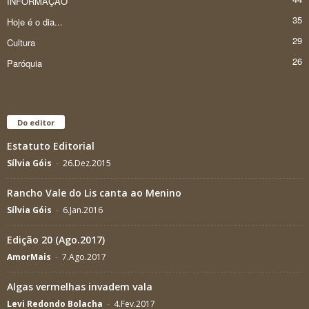
INFORMAÇÃO
35
Hoje é o dia...
29
Cultura
26
Paróquia
Do editor
Estatuto Editorial
Sílvia Góis
-
26.Dez.2015
Rancho Vale do Lis canta ao Menino
Sílvia Góis
-
6.Jan.2016
Edição 20 (Ago.2017)
AmorMais
-
7.Ago.2017
Algas vermelhas invadem vala
Levi Redondo Bolacha
-
4.Fev.2017