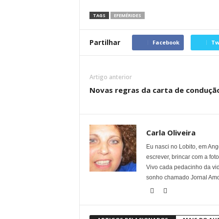
TAGS
EFEMÉRIDES
Partilhar
Facebook
Tw
Artigo anterior
Novas regras da carta de conduçã
Carla Oliveira
Eu nasci no Lobito, em Ango
escrever, brincar com a fot
Vivo cada pedacinho da vid
sonho chamado Jornal Amor