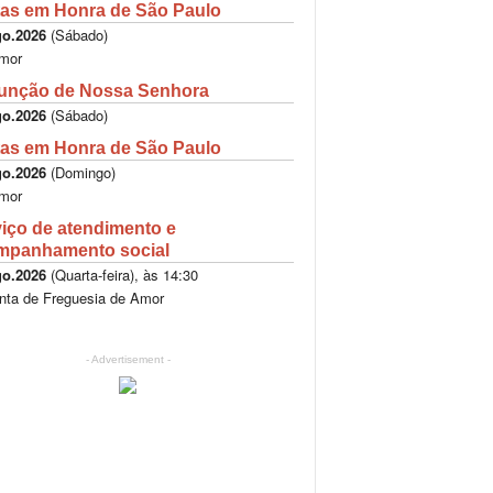
as em Honra de São Paulo
go.2026
(
Sábado
)
mor
unção de Nossa Senhora
go.2026
(
Sábado
)
as em Honra de São Paulo
go.2026
(
Domingo
)
mor
iço de atendimento e
mpanhamento social
go.2026
(
Quarta-feira
), às
14:30
nta de Freguesia de Amor
- Advertisement -