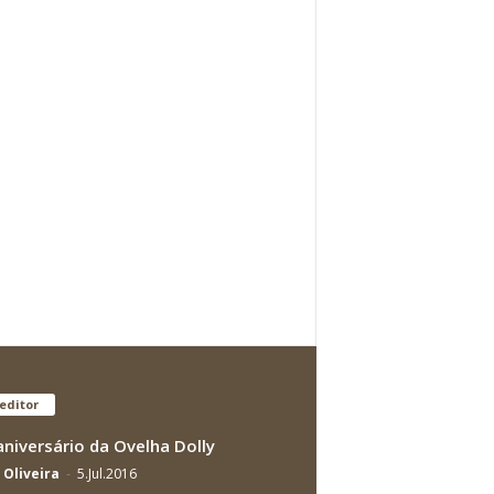
editor
aniversário da Ovelha Dolly
 Oliveira
-
5.Jul.2016