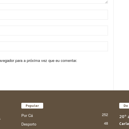
avegador para a próxima vez que eu comentar.
Popular
Do 
252
Por Cá
20º 
,
48
Desporto
Carla