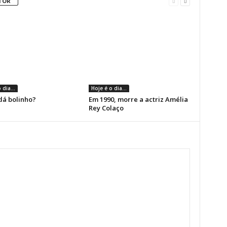
TOR
 dia...
Hoje é o dia...
dá bolinho?
Em 1990, morre a actriz Amélia
Rey Colaço