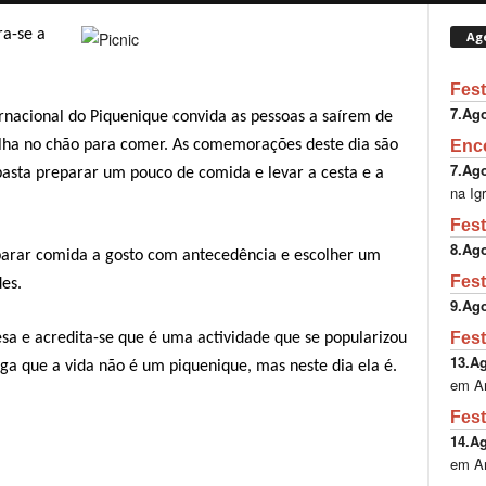
ra-se a
Ag
Fest
7.Ag
rnacional do Piquenique convida as pessoas a saírem de
Enco
alha no chão para comer. As comemorações deste dia são
7.Ag
basta preparar um pouco de comida e levar a cesta e a
na Ig
Fest
8.Ag
parar comida a gosto com antecedência e escolher um
Fest
des.
9.Ag
Fest
sa e acredita-se que é uma actividade que se popularizou
13.A
ga que a vida não é um piquenique, mas neste dia ela é.
em A
Fest
14.A
em A