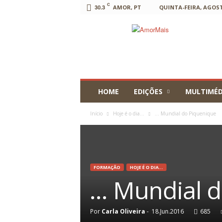
C
30.3
AMOR, PT
QUINTA-FEIRA, AGOSTO
AmorMais
HOME
EDIÇÕES
MULTIMÉD
Início
Hoje é o dia...
… Mundial do Piquenique
FORMAÇÃO
HOJE É O DIA...
… Mundial d
Por
Carla Oliveira
-
18.Jun.2016
685