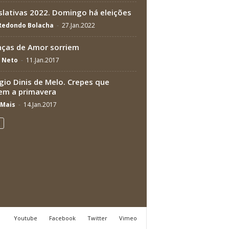
slativas 2022. Domingo há eleições
 Redondo Bolacha
-
27.Jan.2022
nças de Amor sorriem
a Neto
-
11.Jan.2017
gio Dinis de Melo. Crepes que
em a primavera
Mais
-
14.Jan.2017
Youtube
Facebook
Twitter
Vimeo