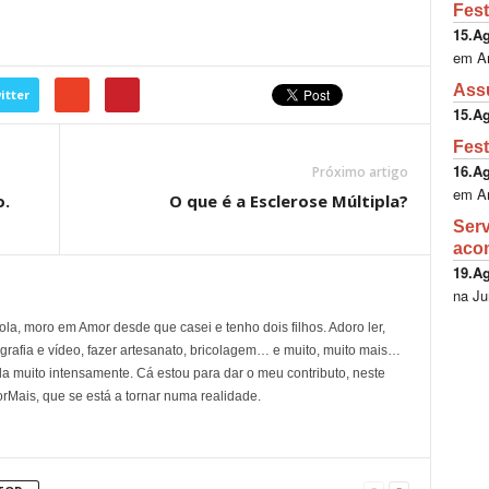
Fest
15.A
em A
Ass
itter
15.A
Fest
16.A
Próximo artigo
em A
o.
O que é a Esclerose Múltipla?
Serv
aco
19.A
na Ju
la, moro em Amor desde que casei e tenho dois filhos. Adoro ler,
ografia e vídeo, fazer artesanato, bricolagem… e muito, muito mais…
a muito intensamente. Cá estou para dar o meu contributo, neste
Mais, que se está a tornar numa realidade.