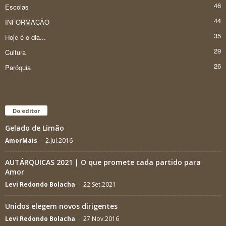
46
Escolas
44
INFORMAÇÃO
35
Hoje é o dia...
29
Cultura
26
Paróquia
Do editor
Gelado de Limão
AmorMais
-
2.Jul.2016
AUTÁRQUICAS 2021 | O que promete cada partido para
Amor
Levi Redondo Bolacha
-
22.Set.2021
Unidos elegem novos dirigentes
Levi Redondo Bolacha
-
27.Nov.2016