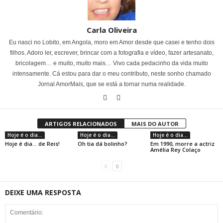
Carla Oliveira
Eu nasci no Lobito, em Angola, moro em Amor desde que casei e tenho dois
filhos. Adoro ler, escrever, brincar com a fotografia e vídeo, fazer artesanato,
bricolagem… e muito, muito mais… Vivo cada pedacinho da vida muito
intensamente. Cá estou para dar o meu contributo, neste sonho chamado
Jornal AmorMais, que se está a tornar numa realidade.
ARTIGOS RELACIONADOS
MAIS DO AUTOR
Hoje é o dia...
Hoje é o dia...
Hoje é o dia...
Hoje é dia… de Reis!
Oh tia dá bolinho?
Em 1990, morre a actriz
Amélia Rey Colaço
DEIXE UMA RESPOSTA