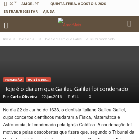
C
20
AMOR, PT
QUINTA-FEIRA, AGOSTO 6, 2026
ENTRAR/REGISTAR
AJUDA
Início
Hoje é o dia...
Hoje é o dia em que Galileu Galilei foi condenado
FORMAÇÃO
HOJE É O DIA...
Hoje é o dia em que Galileu Galilei foi condenado
Por
Carla Oliveira
-
22.Jun.2016
614
0
No dia 22 de Junho de 1633, o cientista italiano Galileu Galilei,
cujos conceitos científicos mudaram a Física, Matemática e
Astronomia, foi condenado pela Igreja Católica. A condenação foi
motivada pelas descobertas que fizera que, segundo o Tribunal da