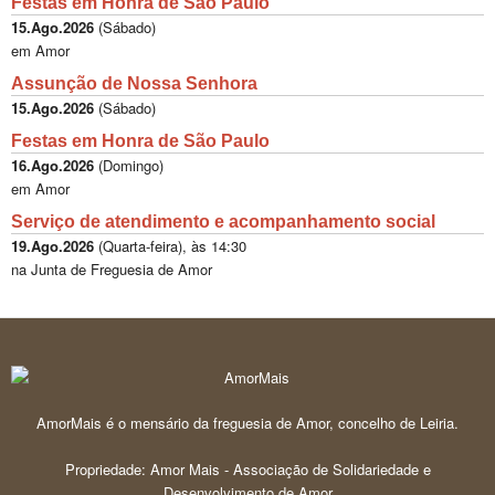
Festas em Honra de São Paulo
15.Ago.2026
(
Sábado
)
em Amor
Assunção de Nossa Senhora
15.Ago.2026
(
Sábado
)
Festas em Honra de São Paulo
16.Ago.2026
(
Domingo
)
em Amor
Serviço de atendimento e acompanhamento social
19.Ago.2026
(
Quarta-feira
), às
14:30
na Junta de Freguesia de Amor
AmorMais é o mensário da freguesia de Amor, concelho de Leiria.
Propriedade: Amor Mais - Associação de Solidariedade e
Desenvolvimento de Amor