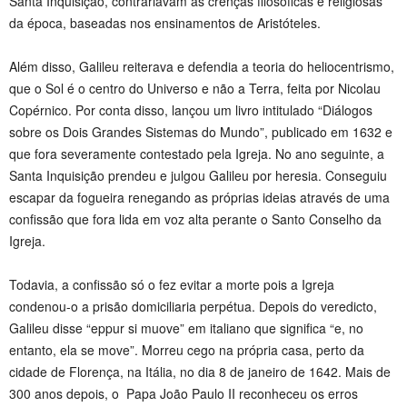
Santa Inquisição, contrariavam as crenças filosóficas e religiosas
da época, baseadas nos ensinamentos de Aristóteles.
Além disso, Galileu reiterava e defendia a teoria do heliocentrismo,
que o Sol é o centro do Universo e não a Terra, feita por Nicolau
Copérnico. Por conta disso, lançou um livro intitulado “Diálogos
sobre os Dois Grandes Sistemas do Mundo”, publicado em 1632 e
que fora severamente contestado pela Igreja. No ano seguinte, a
Santa Inquisição prendeu e julgou Galileu por heresia. Conseguiu
escapar da fogueira renegando as próprias ideias através de uma
confissão que fora lida em voz alta perante o Santo Conselho da
Igreja.
Todavia, a confissão só o fez evitar a morte pois a Igreja
condenou-o a prisão domiciliaria perpétua. Depois do veredicto,
Galileu disse “eppur si muove” em italiano que significa “e, no
entanto, ela se move”. Morreu cego na própria casa, perto da
cidade de Florença, na Itália, no dia 8 de janeiro de 1642. Mais de
300 anos depois, o Papa João Paulo II reconheceu os erros