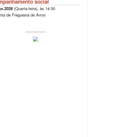
mpanhamento social
go.2026
(
Quarta-feira
), às
14:30
nta de Freguesia de Amor
- Advertisement -