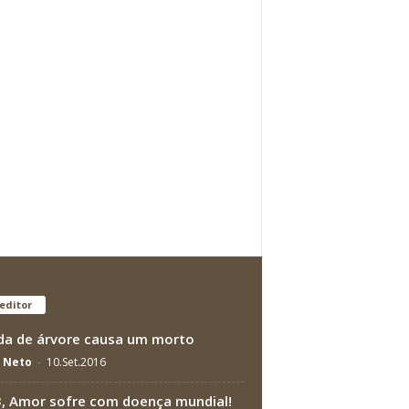
editor
a de árvore causa um morto
a Neto
-
10.Set.2016
, Amor sofre com doença mundial!