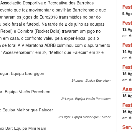
a Associação Desportiva e Recreativa dos Barreiros
Fes
 evento que fez movimentar o pavilhão Barreirense e que
9.Ag
anharam os jogos do Euro2016 transmitidos no bar do
Fes
 pelo futsal e futebol. Na tarde de 2 de julho as equipas
13.A
ck Rebel) e Coimbra (Rocket Dolls) travaram um jogo no
em A
 em casa, o confronto valeu pela experiência, pois o
Fes
pa de fora! A V Maratona ADRB culminou com o apuramento
14.A
, “VocêsPercebem” em 2º, “Melhor que Falecer” em 3º e
em A
Fes
15.A
em A
1º Lugar: Equipa Energigon
Ass
15.A
2º Lugar: Equipa Vocês Percebem
Fes
16.A
em A
3º Lugar: Equipa Melhor que Falecer
Ser