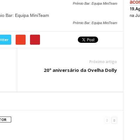
aco
Prémio Bar: Equipa MiniTeam
19.A
na Ju
Prémio Bar: Equipa MiniTeam
itter
Próximo artigo
20º aniversário da Ovelha Dolly
TOR