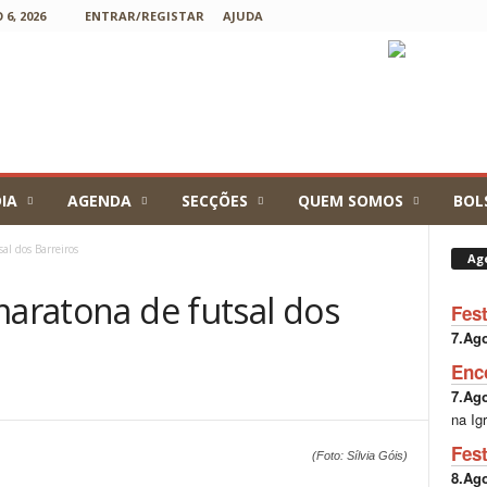
6, 2026
ENTRAR/REGISTAR
AJUDA
IA
AGENDA
SECÇÕES
QUEM SOMOS
BOL
al dos Barreiros
Ag
maratona de futsal dos
Fes
7.Ag
Enc
7.Ag
na Ig
Fes
(Foto: Sílvia Góis)
8.Ag