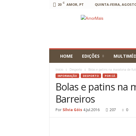
C
20
AMOR, PT
QUINTA-FEIRA, AGOSTO 
AmorMais
HOME
EDIÇÕES
MULTIMÉD
Início
Desporto
Bolas e patins na maratona de futs
INFORMAÇÃO
DESPORTO
POR CÁ
Bolas e patins na 
Barreiros
Por
Sílvia Góis
4.Jul.2016
207
0