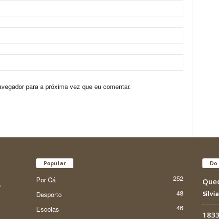
avegador para a próxima vez que eu comentar.
Popular
Do 
252
Por Cá
Qued
,
48
Desporto
Silvi
46
Escolas
1833