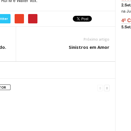
 Rui M e Walter Vox.
2.Set
na Ju
itter
4º C
5.Set
Próximo artigo
do.
Sinistros em Amor
TOR