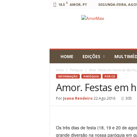
C
18.5
AMOR, PT
SEGUNDA-FEIRA, AGOS
AmorMais
HOME
EDIÇÕES
MULTIMÉD
Início
Paróquia
Amor. Festas em honra de São Pau
INFORMAÇÃO
PARÓQUIA
POR CÁ
Amor. Festas em h
Por
Joana Rendeiro
22.Ago.2016
305
Os três dias de festa (18, 19 e 20 de a
grande diversão na nossa paróquia em qu