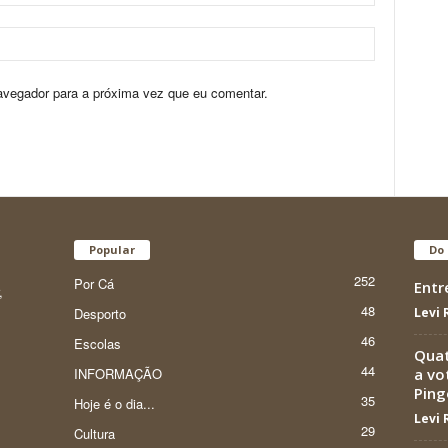
avegador para a próxima vez que eu comentar.
Popular
Do 
252
Por Cá
Entr
,
48
Desporto
Levi
46
Escolas
Quat
44
INFORMAÇÃO
a vo
Pingo
35
Hoje é o dia...
Levi
29
Cultura