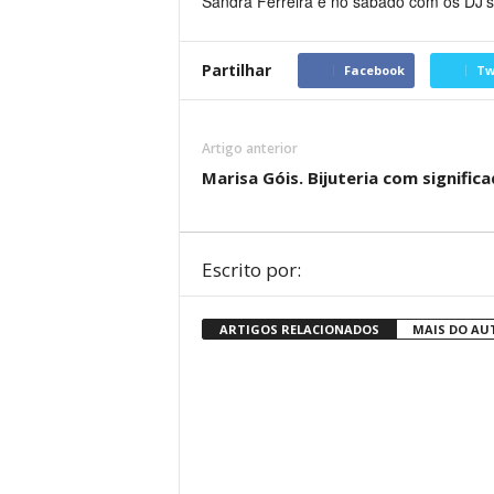
Sandra Ferreira e no sábado com os DJ’s
Partilhar
Facebook
Tw
Artigo anterior
Marisa Góis. Bijuteria com significa
Escrito por:
ARTIGOS RELACIONADOS
MAIS DO AU