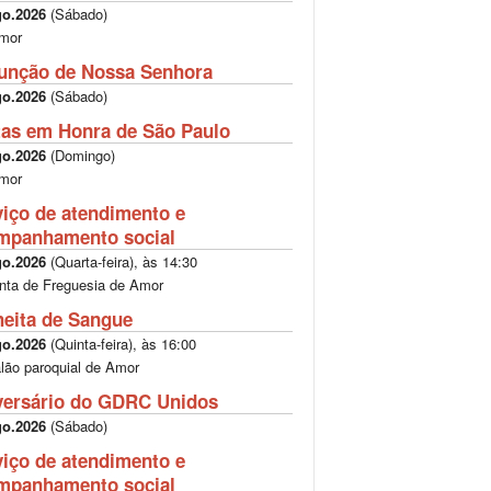
go.2026
(
Sábado
)
mor
unção de Nossa Senhora
go.2026
(
Sábado
)
tas em Honra de São Paulo
go.2026
(
Domingo
)
mor
viço de atendimento e
mpanhamento social
go.2026
(
Quarta-feira
), às
14:30
nta de Freguesia de Amor
heita de Sangue
go.2026
(
Quinta-feira
), às
16:00
lão paroquial de Amor
versário do GDRC Unidos
go.2026
(
Sábado
)
viço de atendimento e
mpanhamento social