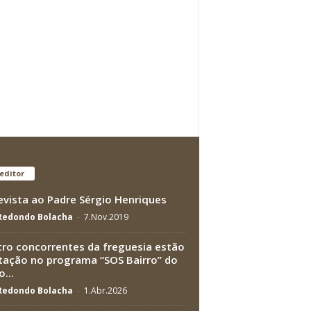
editor
evista ao Padre Sérgio Henriques
 Redondo Bolacha
-
7.Nov.2019
ro concorrentes da freguesia estão
tação no programa “SOS Bairro” do
...
 Redondo Bolacha
-
1.Abr.2026