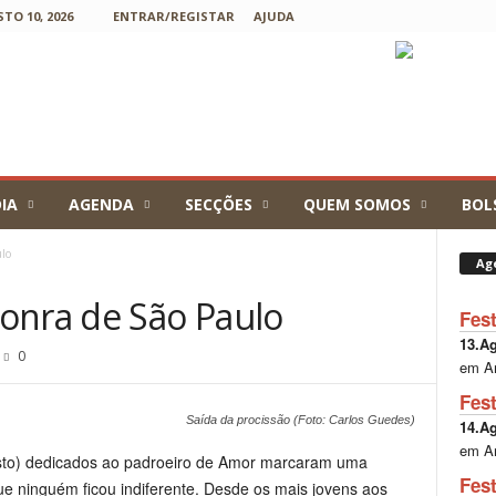
TO 10, 2026
ENTRAR/REGISTAR
AJUDA
IA
AGENDA
SECÇÕES
QUEM SOMOS
BOL
lo
Ag
onra de São Paulo
Fes
13.A
0
em A
Fes
Saída da procissão (Foto: Carlos Guedes)
14.A
em A
gosto) dedicados ao padroeiro de Amor marcaram uma
Fes
e ninguém ficou indiferente. Desde os mais jovens aos