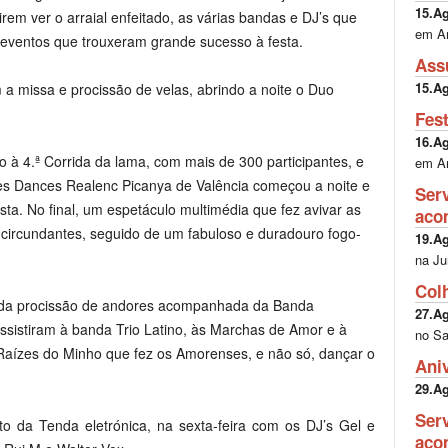
15.A
rem ver o arraial enfeitado, as várias bandas e DJ’s que
em A
 eventos que trouxeram grande sucesso à festa.
Ass
15.A
 a missa e procissão de velas, abrindo a noite o Duo
Fes
16.A
à 4.ª Corrida da lama, com mais de 300 participantes, e
em A
es Dances Realenc Picanya de Valência começou a noite e
Ser
ta. No final, um espetáculo multimédia que fez avivar as
aco
s circundantes, seguido de um fabuloso e duradouro fogo-
19.A
na Ju
Col
da da procissão de andores acompanhada da Banda
27.A
assistiram à banda Trio Latino, às Marchas de Amor e à
no Sa
Raízes do Minho que fez os Amorenses, e não só, dançar o
Ani
29.A
Ser
 da Tenda eletrónica, na sexta-feira com os DJ’s Gel e
aco