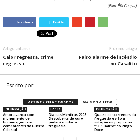
(Foto: Élio Gaspar)
Facebook
Twitter
Artigo anterior
Próximo artigo
Calor regressa, crime
Falso alarme de incêndio
regressa.
no Casalito
Escrito por:
ARTIGOS RELACIONADOS
MAIS DO AUTOR
INFORMAÇÃO
Por Cá
INFORMAÇÃO
Amor avança com
Dia das Mentiras 2025.
Quatro concorrentes da
monumento de
Descoberta de ouro
freguesia estão a
homenagem aos
poderá mudar a
votação no programa
combatentes da Guerra
freguesia
“SOS Bairro” do Pingo
Colonial
Doce