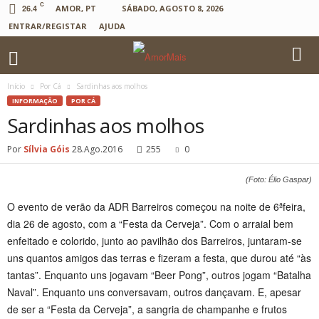
C
26.4
AMOR, PT
SÁBADO, AGOSTO 8, 2026
ENTRAR/REGISTAR
AJUDA
Início
Por Cá
Sardinhas aos molhos
INFORMAÇÃO
POR CÁ
Sardinhas aos molhos
Por
Sílvia Góis
28.Ago.2016
255
0
(Foto: Élio Gaspar)
O evento de verão da ADR Barreiros começou na noite de 6ªfeira,
dia 26 de agosto, com a “Festa da Cerveja”. Com o arraial bem
enfeitado e colorido, junto ao pavilhão dos Barreiros, juntaram-se
uns quantos amigos das terras e fizeram a festa, que durou até “às
tantas”. Enquanto uns jogavam “Beer Pong”, outros jogam “Batalha
Naval”. Enquanto uns conversavam, outros dançavam. E, apesar
de ser a “Festa da Cerveja”, a sangria de champanhe e frutos