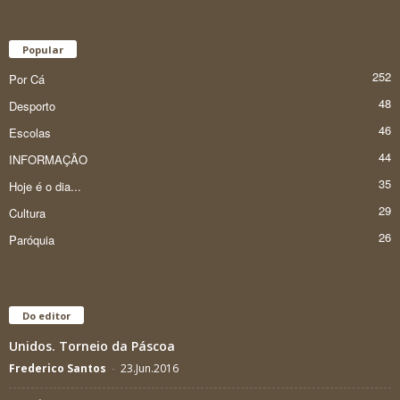
Popular
252
Por Cá
48
Desporto
46
Escolas
44
INFORMAÇÃO
35
Hoje é o dia...
29
Cultura
26
Paróquia
Do editor
Unidos. Torneio da Páscoa
Frederico Santos
-
23.Jun.2016