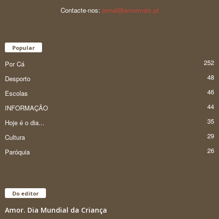
Contacte-nos:
jornal@amormais.pt
Popular
252
Por Cá
48
Desporto
46
Escolas
44
INFORMAÇÃO
35
Hoje é o dia...
29
Cultura
26
Paróquia
Do editor
Amor. Dia Mundial da Criança