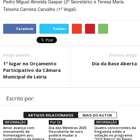
Pedro Miguel Almeida Gaspar (2º Secretário) e Teresa Maria
Teixeira Carreira Carvalho (1º Vogal).
Facebook
Twitter
Artigo anterior
Próximo artigo
1º lugar no Orçamento
Dia da Base Aberta
Participativo da Câmara
Municipal de Leiria
Escrito por:
ARTIGOS RELACIONADOS
MAIS DO AUTOR
INFORMAÇÃO
Por Cá
INFORMAÇÃO
Amor avança com
Dia das Mentiras 2025.
Quatro concorrentes da
monumento de
Descoberta de ouro
freguesia estão a
homenagem aos
poderá mudar a
votação no programa
combatentes da Guerra
freguesia
“SOS Bairro” do Pingo