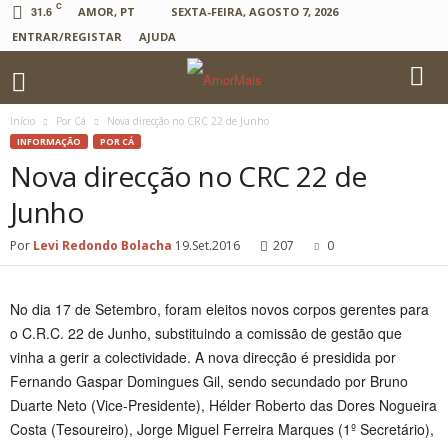
C
31.6
AMOR, PT
SEXTA-FEIRA, AGOSTO 7, 2026
ENTRAR/REGISTAR
AJUDA
Início
Por Cá
Nova direcção no CRC 22 de Junho
INFORMAÇÃO
POR CÁ
Nova direcção no CRC 22 de
Junho
Por
Levi Redondo Bolacha
19.Set.2016
207
0
No dia 17 de Setembro, foram eleitos novos corpos gerentes para
o C.R.C. 22 de Junho, substituindo a comissão de gestão que
vinha a gerir a colectividade. A nova direcção é presidida por
Fernando Gaspar Domingues Gil, sendo secundado por Bruno
Duarte Neto (Vice-Presidente), Hélder Roberto das Dores Nogueira
Costa (Tesoureiro), Jorge Miguel Ferreira Marques (1º Secretário),