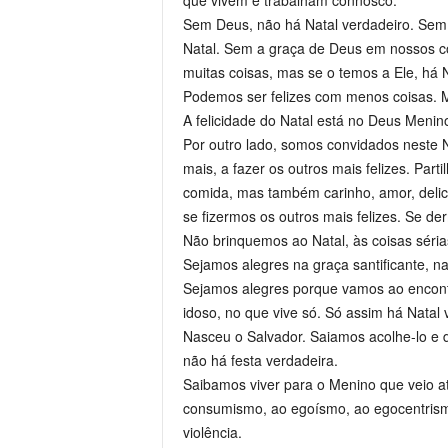
que vivem e trabalham connosco.
Sem Deus, não há Natal verdadeiro. Sem 
Natal. Sem a graça de Deus em nossos c
muitas coisas, mas se o temos a Ele, há N
Podemos ser felizes com menos coisas. M
A felicidade do Natal está no Deus Menin
Por outro lado, somos convidados neste Na
mais, a fazer os outros mais felizes. Part
comida, mas também carinho, amor, delica
se fizermos os outros mais felizes. Se d
Não brinquemos ao Natal, às coisas séria
Sejamos alegres na graça santificante, 
Sejamos alegres porque vamos ao encont
idoso, no que vive só. Só assim há Natal 
Nasceu o Salvador. Saiamos acolhe-lo e d
não há festa verdadeira.
Saibamos viver para o Menino que veio a
consumismo, ao egoísmo, ao egocentrismo
violência.