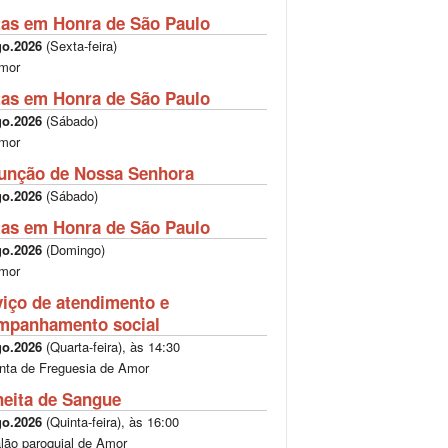
tas em Honra de São Paulo
go.2026
(
Sexta-feira
)
mor
tas em Honra de São Paulo
go.2026
(
Sábado
)
mor
unção de Nossa Senhora
go.2026
(
Sábado
)
tas em Honra de São Paulo
go.2026
(
Domingo
)
mor
viço de atendimento e
mpanhamento social
go.2026
(
Quarta-feira
), às
14:30
nta de Freguesia de Amor
heita de Sangue
go.2026
(
Quinta-feira
), às
16:00
lão paroquial de Amor