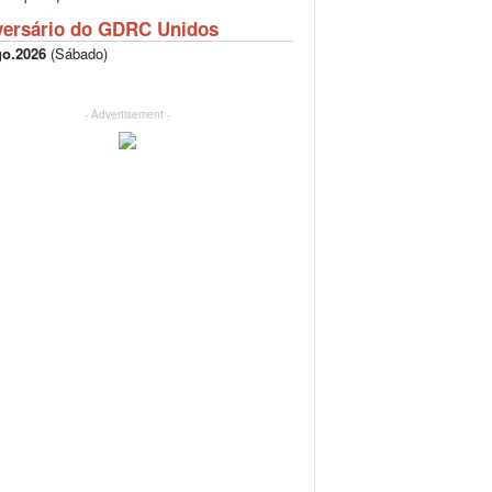
versário do GDRC Unidos
go.2026
(
Sábado
)
- Advertisement -