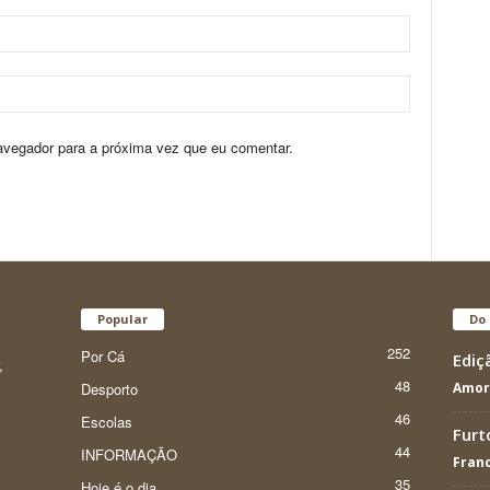
avegador para a próxima vez que eu comentar.
Popular
Do 
252
Por Cá
Ediç
,
48
Desporto
Amor
46
Escolas
Furt
44
INFORMAÇÃO
Franc
35
Hoje é o dia...