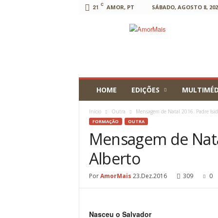
C
21
AMOR, PT
SÁBADO, AGOSTO 8, 202
AmorMais
HOME
EDIÇÕES
MULTIMÉD
Início
Outra
Mensagem de Natal 2016. Padre Isid
FORMAÇÃO
OUTRA
Mensagem de Natal
Alberto
Por
AmorMais
23.Dez.2016
309
0
Nasceu o Salvador