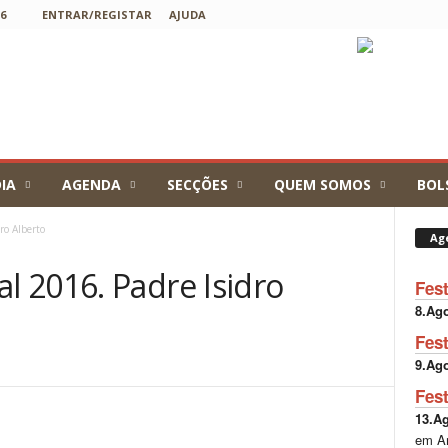
6
ENTRAR/REGISTAR
AJUDA
IA
AGENDA
SECÇÕES
QUEM SOMOS
BOL
ro Alberto
Ag
 2016. Padre Isidro
Fes
8.Ag
Fes
9.Ag
Fes
13.A
em A