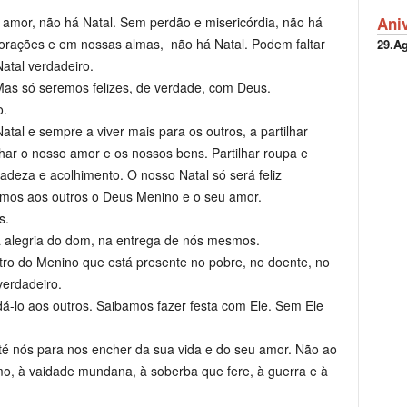
Ani
amor, não há Natal. Sem perdão e misericórdia, não há
orações e em nossas almas, não há Natal. Podem faltar
29.A
atal verdadeiro.
as só seremos felizes, de verdade, com Deus.
o.
tal e sempre a viver mais para os outros, a partilhar
ilhar o nosso amor e os nossos bens. Partilhar roupa e
deza e acolhimento. O nosso Natal só será feliz
ermos aos outros o Deus Menino e o seu amor.
s.
na alegria do dom, na entrega de nós mesmos.
ro do Menino que está presente no pobre, no doente, no
verdadeiro.
á-lo aos outros. Saibamos fazer festa com Ele. Sem Ele
té nós para nos encher da sua vida e do seu amor. Não ao
, à vaidade mundana, à soberba que fere, à guerra e à