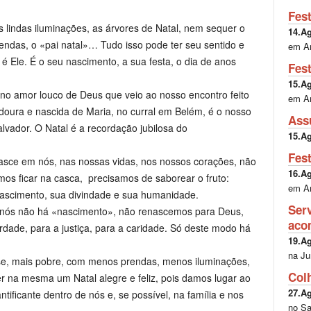
Fes
 lindas iluminações, as árvores de Natal, nem sequer o
14.A
ndas, o «pai natal»… Tudo isso pode ter seu sentido e
em A
é Ele. É o seu nascimento, a sua festa, o dia de anos
Fes
15.A
 no amor louco de Deus que veio ao nosso encontro feito
em A
doura e nascida de Maria, no curral em Belém, é o nosso
Ass
lvador. O Natal é a recordação jubilosa do
15.A
Fes
asce em nós, nas nossas vidas, nos nossos corações, não
16.A
mos ficar na casca, precisamos de saborear o fruto:
em A
 nascimento, sua divindade e sua humanidade.
Ser
m nós não há «nascimento», não renascemos para Deus,
aco
rdade, para a justiça, para a caridade. Só deste modo há
19.A
.
na Ju
ese, mais pobre, com menos prendas, menos iluminações,
Col
 na mesma um Natal alegre e feliz, pois damos lugar ao
27.A
tificante dentro de nós e, se possível, na família e nos
no Sa