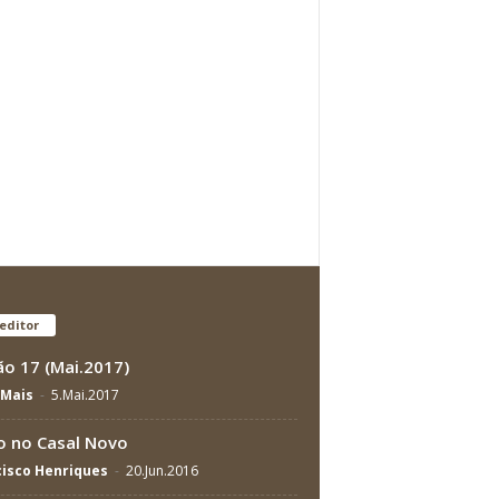
editor
ão 17 (Mai.2017)
Mais
-
5.Mai.2017
o no Casal Novo
isco Henriques
-
20.Jun.2016